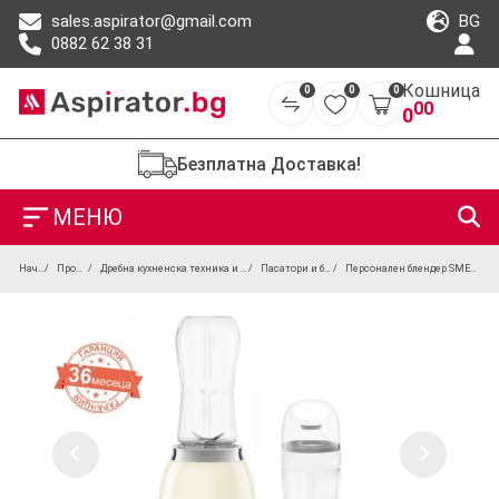
BG
sales.aspirator@gmail.com
0882 62 38 31
Кошница
0
0
0
00
0
Безплатна Доставка!
МЕНЮ
Начало
Продукти
Дребна кухненска техника и уреди за дома
Пасатори и блендери
Персонален блендер SMEG PBF01CREU