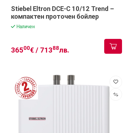
Stiebel Eltron DCE-C 10/12 Trend –
компактен проточен бойлер
Наличен
00
88
365
€ /
713
лв.