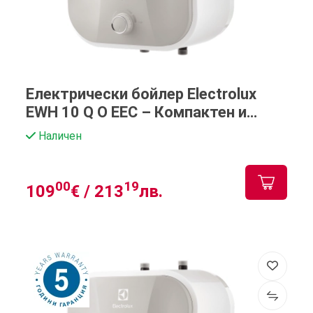
Електрически бойлер Electrolux
EWH 10 Q O EEC – Компактен и
ефективен за малки пространства
Наличен
00
19
109
€ /
213
лв.