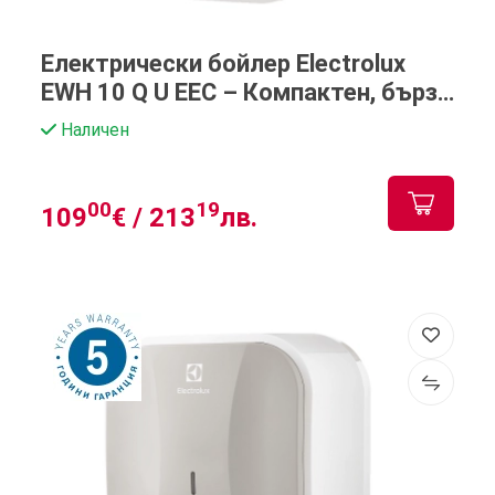
Електрически бойлер Electrolux
EWH 10 Q U EEC – Компактен, бърз
и надежден
Наличен
00
19
109
€ /
213
лв.