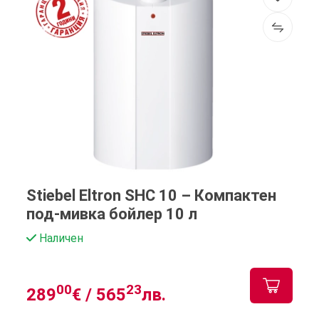
Stiebel Eltron SHC 10 – Компактен
под-мивка бойлер 10 л
Наличен
00
23
289
€ /
565
лв.