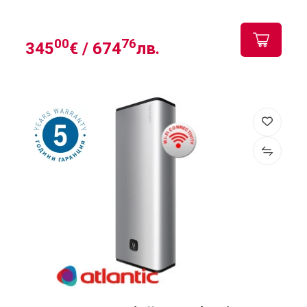
00
76
345
€ /
674
лв.