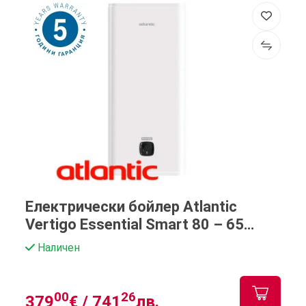
Електрически бойлер Atlantic
Vertigo Essential Smart 80 – 65
литра
Наличен
00
26
379
€ /
741
лв.