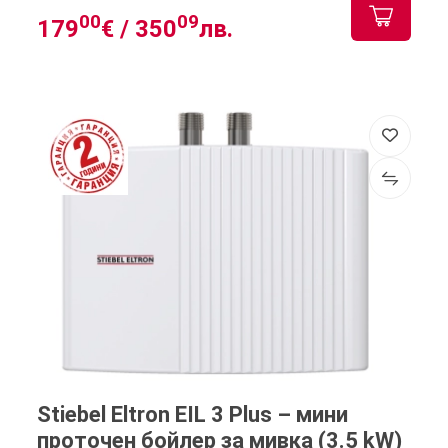
00
09
179
€ /
350
лв.
Stiebel Eltron EIL 3 Plus – мини
проточен бойлер за мивка (3.5 kW)