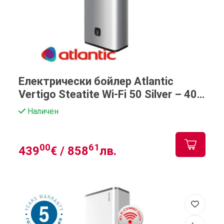
Електрически бойлер Atlantic
Vertigo Steatite Wi-Fi 50 Silver – 40
литра
Наличен
00
61
439
€ /
858
лв.