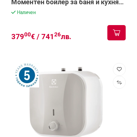
Моментен бойлер за баня и кухня
(6–8 kW)
Наличен
00
26
379
€ /
741
лв.