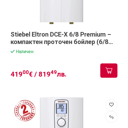
Stiebel Eltron DCE-X 6/8 Premium –
компактен проточен бойлер (6/8
kW)
Наличен
00
49
419
€ /
819
лв.