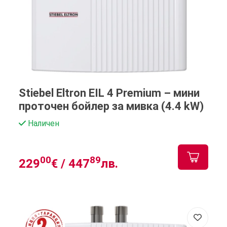
Stiebel Eltron EIL 4 Premium – мини
проточен бойлер за мивка (4.4 kW)
Наличен
00
89
229
€ /
447
лв.