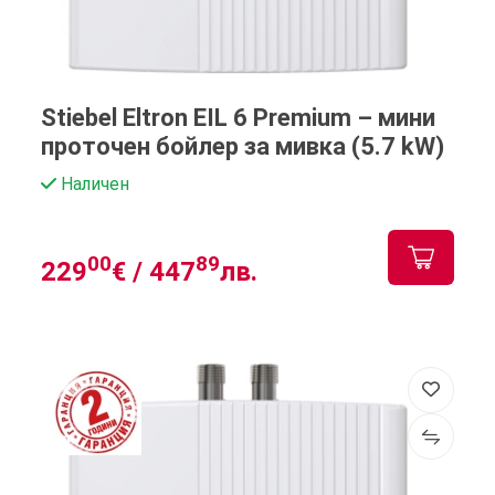
Stiebel Eltron EIL 6 Premium – мини
проточен бойлер за мивка (5.7 kW)
Наличен
00
89
229
€ /
447
лв.