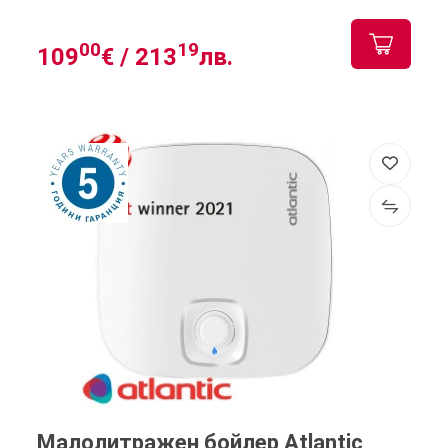
00
19
109
€ /
213
лв.
Малолитражен бойлер Atlantic