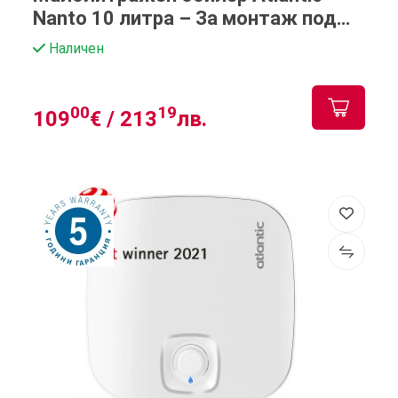
Nanto 10 литра – За монтаж под
мивка
Наличен
00
19
109
€ /
213
лв.