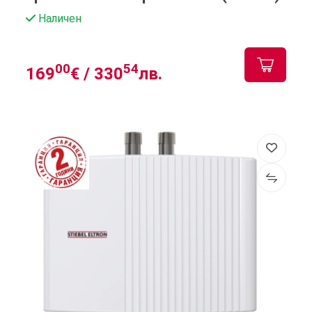
Наличен
00
54
169
€ /
330
лв.