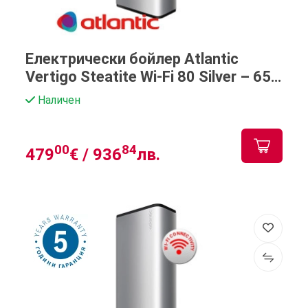
Електрически бойлер Atlantic
Vertigo Steatite Wi-Fi 80 Silver – 65
литра
Наличен
00
84
479
€ /
936
лв.