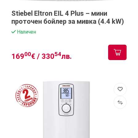
Stiebel Eltron EIL 4 Plus – мини
проточен бойлер за мивка (4.4 kW)
Наличен
00
54
169
€ /
330
лв.