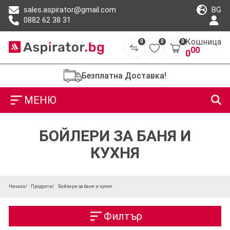
BG
sales.aspirator@gmail.com
0882 62 38 31
Кошница
0
0
0
00
0
Безплатна Доставка!
МЕНЮ
БОЙЛЕРИ ЗА БАНЯ И
КУХНЯ
Начало
Продукти
Бойлери за баня и кухня
Филтър