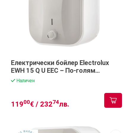
Електрически бойлер Electrolux
EWH 15 Q U EEC – По-голям
капацитет и висока ефективност
Наличен
00
74
119
€ /
232
лв.