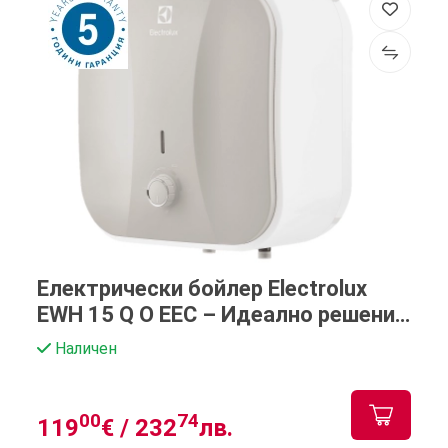
Електрически бойлер Electrolux
EWH 15 Q O EEC – Идеално решение
с долно включване и 15 литра
Наличен
капацитет
00
74
119
€ /
232
лв.