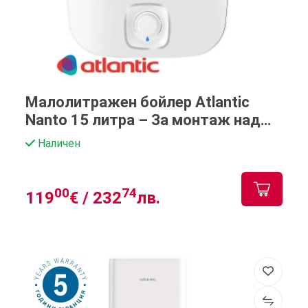
Малолитражен бойлер Atlantic
Nanto 15 литра – За монтаж над
мивка
Наличен
00
74
119
€ /
232
лв.