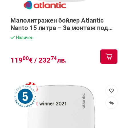
Малолитражен бойлер Atlantic
Nanto 15 литра – За монтаж под
мивка
Наличен
00
74
119
€ /
232
лв.