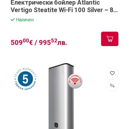
Електрически бойлер Atlantic
Vertigo Steatite Wi-Fi 100 Silver – 80
литра
Наличен
00
52
509
€ /
995
лв.