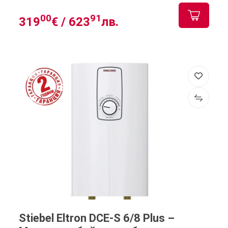
00
91
319
€ /
623
лв.
Stiebel Eltron DCE-S 6/8 Plus –