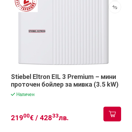
Stiebel Eltron EIL 3 Premium – мини
проточен бойлер за мивка (3.5 kW)
Наличен
00
33
219
€ /
428
лв.