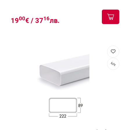
00
16
19
€ /
37
лв.