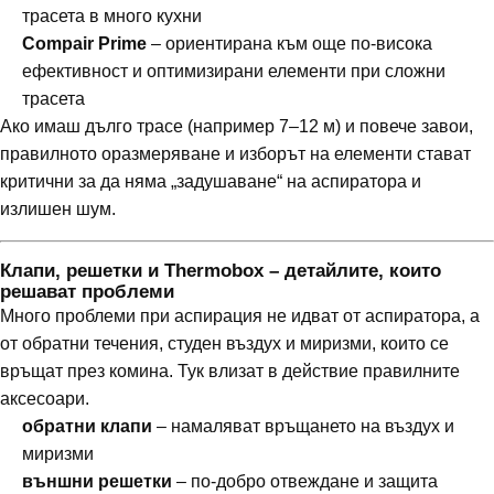
трасета в много кухни
Compair Prime
– ориентирана към още по-висока
ефективност и оптимизирани елементи при сложни
трасета
Ако имаш дълго трасе (например 7–12 м) и повече завои,
правилното оразмеряване и изборът на елементи стават
критични за да няма „задушаване“ на аспиратора и
излишен шум.
Клапи, решетки и Thermobox – детайлите, които
решават проблеми
Много проблеми при аспирация не идват от аспиратора, а
от обратни течения, студен въздух и миризми, които се
връщат през комина. Тук влизат в действие правилните
аксесоари.
обратни клапи
– намаляват връщането на въздух и
миризми
външни решетки
– по-добро отвеждане и защита