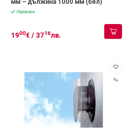
мм – дължина 1000 мм (бял)
Наличен
00
16
19
€ /
37
лв.