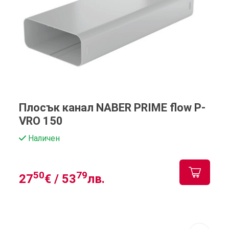
Плосък канал NABER PRIME flow P-
VRO 150
Наличен
50
79
27
€ /
53
лв.