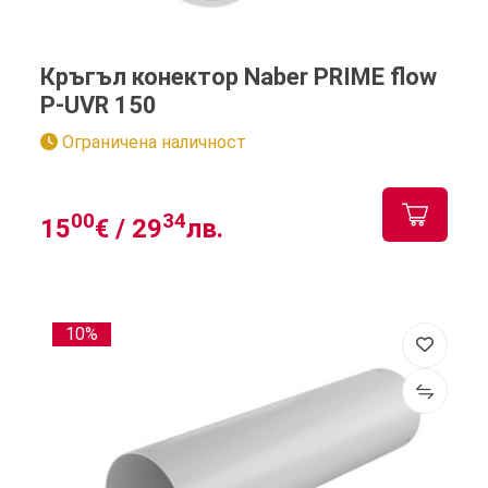
Кръгъл конектор Naber PRIME flow
P-UVR 150
Ограничена наличност
00
34
15
€ /
29
лв.
10%