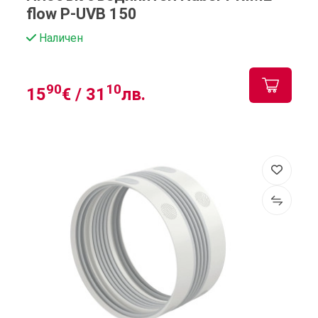
flow P-UVB 150
Наличен
90
10
15
€ /
31
лв.