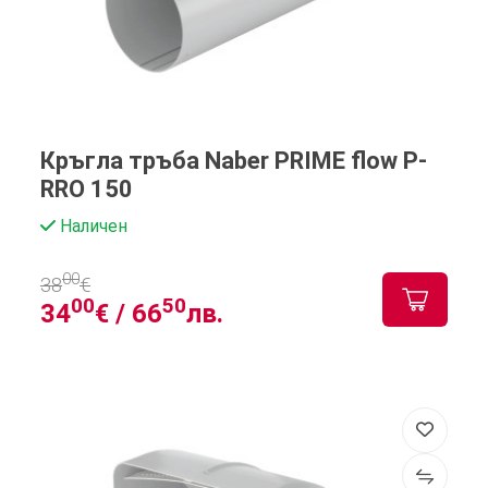
Кръгла тръба Naber PRIME flow P-
RRO 150
Наличен
00
38
€
00
50
34
€ /
66
лв.