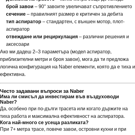
брой завои
– 90° завоите увеличават съпротивлението
сечение
– правилният размер е критичен за дебита
тип аспиратор
– стандартен, с външен мотор, плот-
аспиратор
отвеждане или рециркулация
– различни решения и
аксесоари
Ако ми дадеш 2–3 параметъра (модел аспиратор,
приблизителни метри и броя завои), мога да ти предложа
логична конфигурация на Naber елементи, която да е тиха и
ефективна.
Често задавани въпроси за Naber
Има ли смисъл да инвестирам във въздуховоди
Naber?
Да, особено при по-дълги трасета или когато държите на
тиха работа и максимална ефективност на аспиратора.
Кога най-много се усеща разликата?
При 7+ метра трасе, повече завои, островни кухни и при