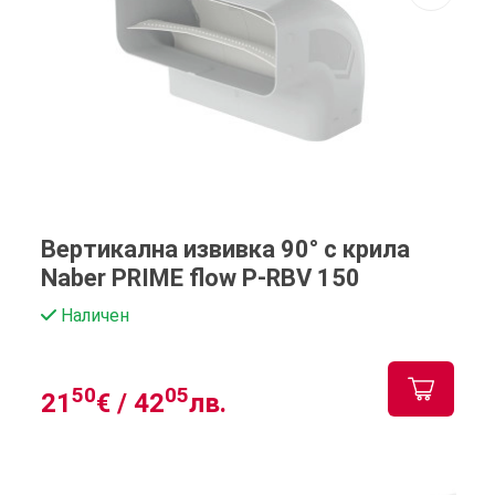
Вертикална извивка 90° с крила
Naber PRIME flow P-RBV 150
Наличен
50
05
21
€ /
42
лв.