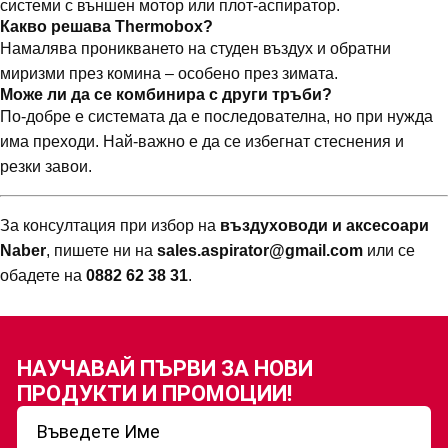
системи с външен мотор или плот-аспиратор.
Какво решава Thermobox?
Намалява проникването на студен въздух и обратни
миризми през комина – особено през зимата.
Може ли да се комбинира с други тръби?
По-добре е системата да е последователна, но при нужда
има преходи. Най-важно е да се избегнат стеснения и
резки завои.
За консултация при избор на
въздуховоди и аксесоари
Naber
, пишете ни на
sales.aspirator@gmail.com
или се
обадете на
0882 62 38 31
.
НАУЧАВАЙ ПЪРВИ ЗА
НОВИ
ПРОДУКТИ И ПРОМОЦИИ!