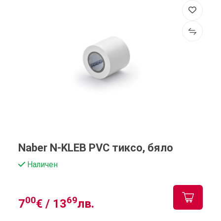
Naber N-KLEB PVC тиксо, бяло
Наличен
00
69
7
€ /
13
лв.