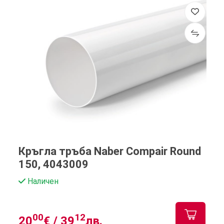
Кръгла тръба Naber Compair Round
150, 4043009
Наличен
00
12
20
€ /
39
лв.