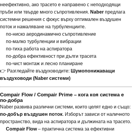
неефективно, ако трасето е направено с неподходящи
тръби или твърде много съпротивления.
Naber
предлага
системни решения с фокус върху оптимален въздушен
поток и намаляване на турбуленциите.
по-ниско аеродинамично съпротивление
по-малко турбуленции и вибрации
по-тиха работа на аспиратора
по-добра ефективност при дълги трасета
по-чист монтаж и лесно планиране
👉 Разгледайте въздуховодите:
Шумопонижаващи
въздуховоди (Naber системи)
Compair Flow / Compair Prime – кога коя система е
по-добра
Naber развива различни системи, които целят едно и също:
по-добър въздушен поток
. Изборът зависи от наличното
пространство, вида на аспиратора и дължината на трасето.
Compair Flow
– практична система за ефективни