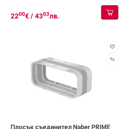
00
03
22
€ /
43
лв.
Плосък съединител Naber PRIME