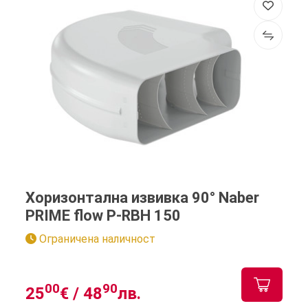
Хоризонтална извивка 90° Naber
PRIME flow P-RBH 150
Ограничена наличност
00
90
25
€ /
48
лв.