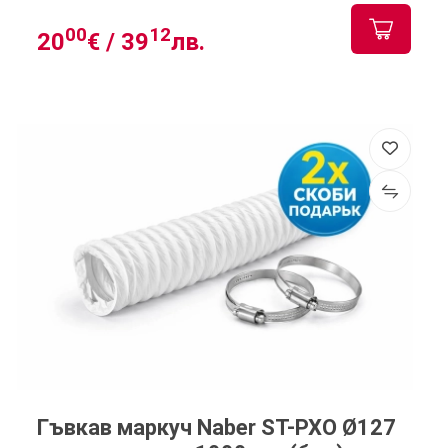
00
12
20
€ /
39
лв.
Гъвкав маркуч Naber ST-PXO Ø127