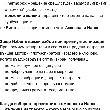
Thermobox
– решение срещу студен въздух и „миризми
от комина“ (особено зимата)
преходи и колена
– правилните елементи намаляват
турбуленциите
👉 Вижте аксесоари и компоненти:
Аксесоари Naber
Защо Naber е важен избор при премиум аспирация
При премиум аспиратори и системи (вградени, островни,
външни мотори, плот-аспиратори) трасето е ключово.
Когато въздуховодът е оптимизиран, получаваш:
по-малко шум при същия дебит
по-добро улавяне на пара и миризми
по-малко вибрации и „свирене“ по трасето
по-добър комфорт в open-space кухни
по-предвидим резултат след монтажа
Как да изберете правилните компоненти Naber
дължина на трасето
– колко метра общо до изхода