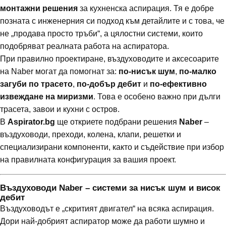
монтажни решения
за кухненска аспирация. Тя е добре
позната с инженерния си подход към детайлите и с това, че
не „продава просто тръби“, а цялостни системи, които
подобряват реалната работа на аспиратора.
При правилно проектиране, въздуховодите и аксесоарите
на Naber могат да помогнат за:
по-нисък шум
,
по-малко
загуби по трасето
,
по-добър дебит
и
по-ефективно
извеждане на миризми
. Това е особено важно при дълги
трасета, завои и кухни с остров.
В
Aspirator.bg
ще откриете подбрани решения
Naber
–
въздуховоди, преходи, колена, клапи, решетки и
специализирани компоненти, както и съдействие при избор
на правилната конфигурация за вашия проект.
Въздуховоди Naber – системи за нисък шум и висок
дебит
Въздуховодът е „скритият двигател“ на всяка аспирация.
Дори най-добрият аспиратор може да работи шумно и