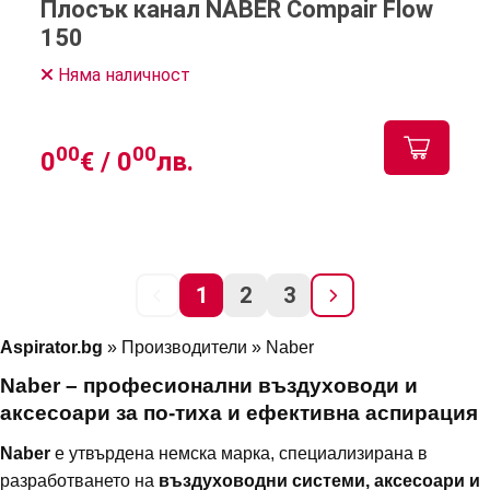
Плосък канал NABER Compair Flow
150
Няма наличност
00
00
0
€ /
0
лв.
1
2
3
Aspirator.bg
» Производители » Naber
Naber – професионални въздуховоди и
аксесоари за по-тиха и ефективна аспирация
Naber
е утвърдена немска марка, специализирана в
разработването на
въздуховодни системи, аксесоари и