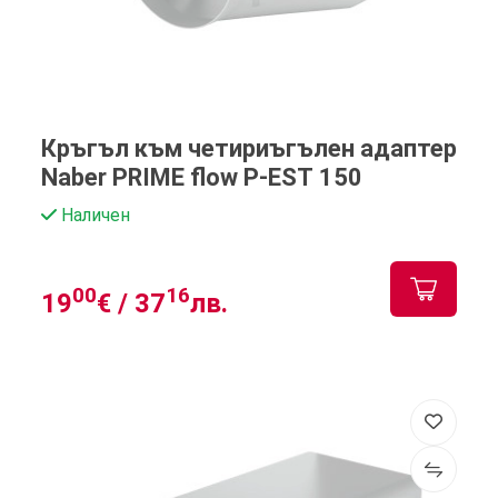
Кръгъл към четириъгълен адаптер
Naber PRIME flow P-EST 150
Наличен
00
16
19
€ /
37
лв.