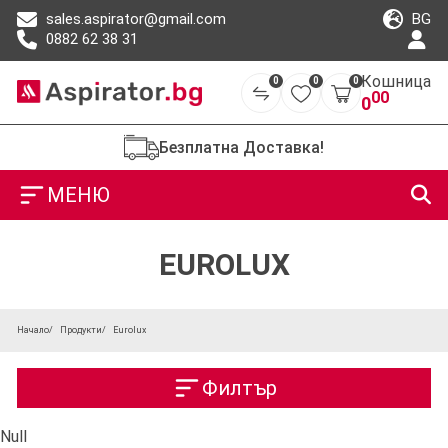
BG
sales.aspirator@gmail.com
0882 62 38 31
Кошница
0
0
0
00
0
Безплатна Доставка!
МЕНЮ
EUROLUX
Начало
Продукти
Eurolux
Филтър
Null