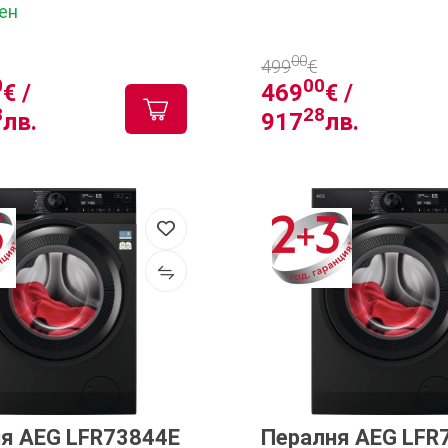
 кг, термопомпа,
ен
00
499
€
0
00
€ /
469
€ /
8
28
лв.
917
лв.
я AEG LFR73844E
Пералня AEG LFR