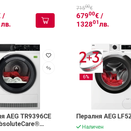
00
715
€
00
 /
679
€ /
1
01
лв.
1328
лв.
6%
я AEG TR9396CE
Пералня AEG LF5
bsoluteCare®
Наличен