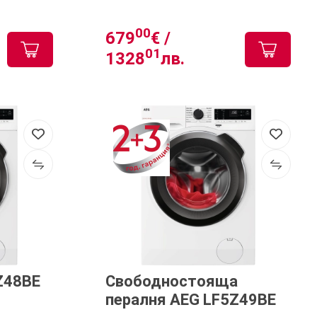
00
679
€ /
01
1328
лв.
Z48BE
Свободностояща
пералня AEG LF5Z49BE