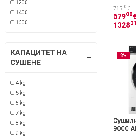
1200
00
715
€
1400
00
679
€
1600
0
1328
КАПАЦИТЕТ НА
8%
СУШЕНЕ
4 kg
5 kg
6 kg
7 kg
Сушилн
8 kg
9000 A
9 kg