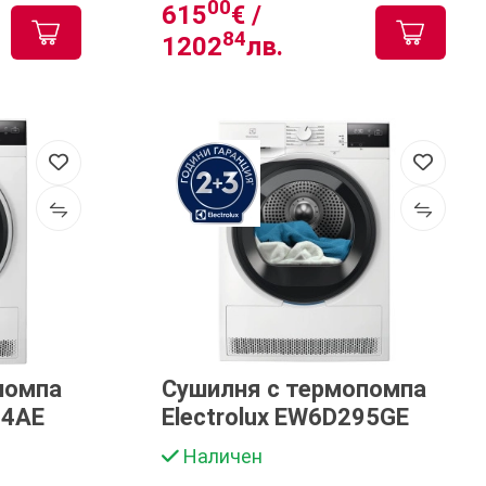
00
615
€ /
84
1202
лв.
помпа
Сушилня с термопомпа
84AE
Electrolux EW6D295GE
Наличен