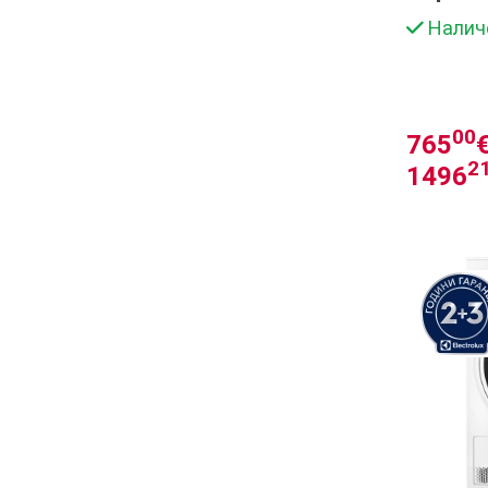
Налич
00
765
€
2
1496