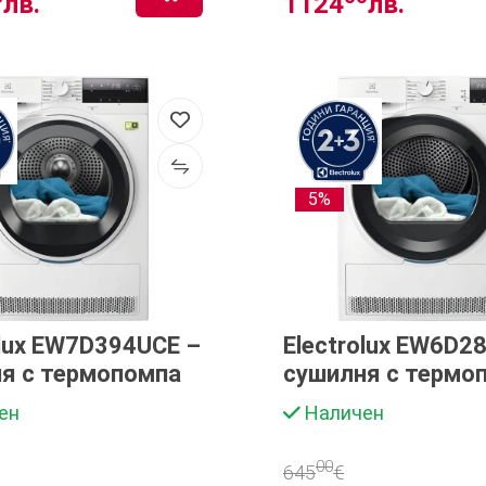
лв.
1124
лв.
5%
olux EW7D394UCE –
Electrolux EW6D2
я с термопомпа
сушилня с термо
ен
Наличен
00
645
€