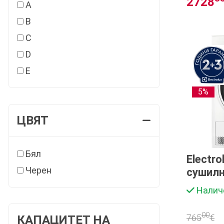
2728
A
B
C
D
E
5%
ЦВЯТ
Бял
Electr
Черен
сушилн
Налич
00
765
€
КАПАЦИТЕТ НА