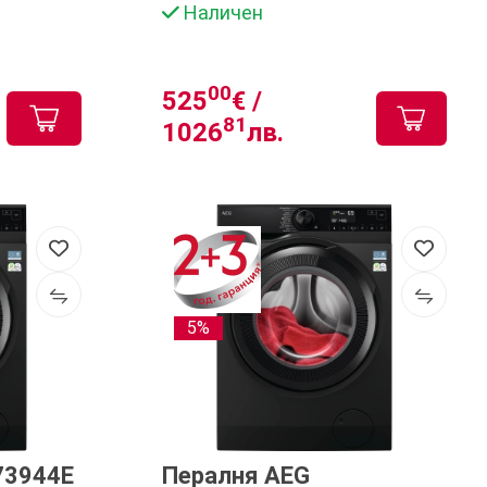
Наличен
00
525
€ /
81
1026
лв.
5%
73944E
Пералня AEG