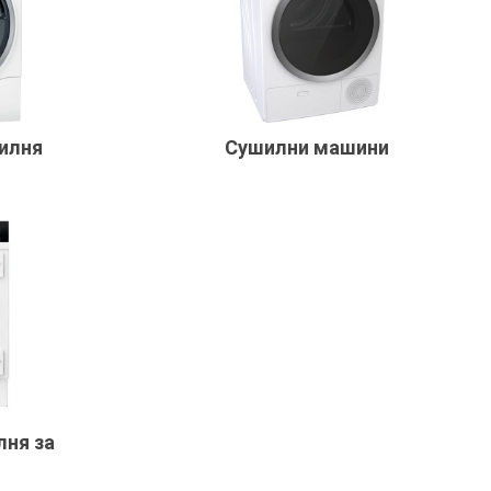
илня
Сушилни машини
лня за