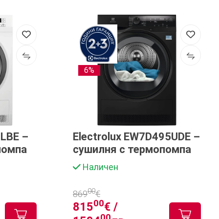
6%
8LBE –
Electrolux EW7D495UDE –
помпа
сушилня с термопомпа
Наличен
00
869
€
00
815
€ /
00