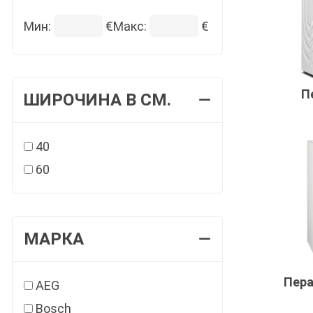
Мин:
€
Макс:
€
П
ШИРОЧИНА В СМ.
40
60
МАРКА
Пера
AEG
Bosch