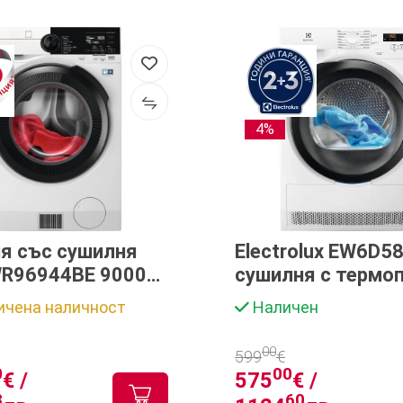
4%
я със сушилня
Electrolux EW6D5
WR96944BE 9000
сушилня с термо
teCare®
ичена наличност
Наличен
00
599
€
0
00
€ /
575
€ /
8
60