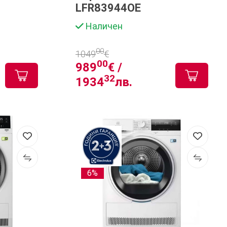
LFR83944OE
Наличен
00
1049
€
00
989
€ /
32
1934
лв.
6%