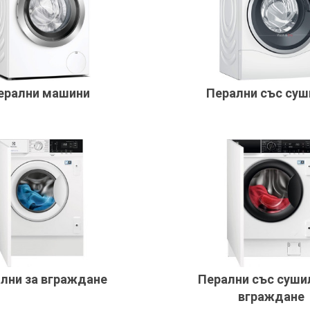
ерални машини
Перални със суш
лни за вграждане
Перални със суши
вграждане