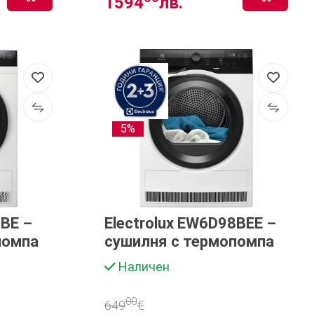
1594
лв.
5%
8BE –
Electrolux EW6D98BEE –
помпа
сушилня с термопомпа
Наличен
00
649
€