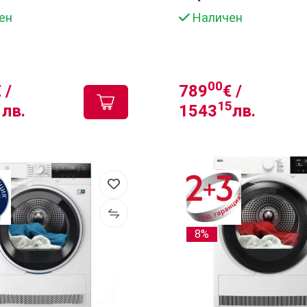
ен
Наличен
00
 /
789
€ /
1
15
лв.
1543
лв.
8%