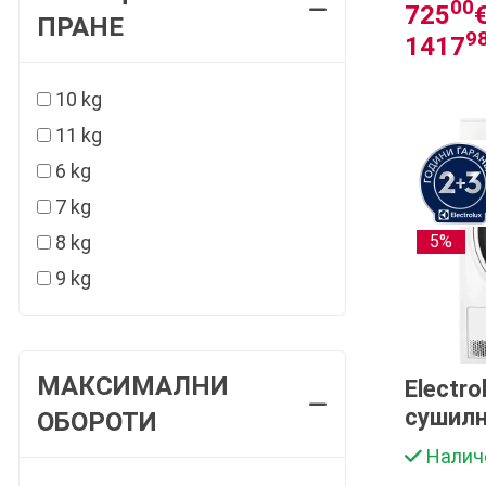
00
725
€
ПРАНЕ
9
1417
10 kg
11 kg
6 kg
7 kg
8 kg
5%
9 kg
МАКСИМАЛНИ
Electr
сушилн
ОБОРОТИ
Налич