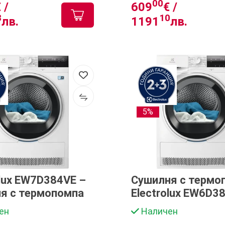
00
 /
609
€ /
8
10
лв.
1191
лв.
5%
olux EW7D384VE –
Сушилня с термо
я с термопомпа
Electrolux EW6D3
ен
Наличен