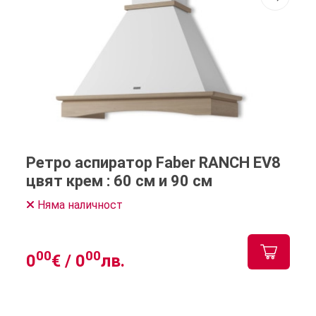
Ретро аспиратор Faber RANCH EV8
цвят крем : 60 см и 90 см
Няма наличност
00
00
0
€ /
0
лв.