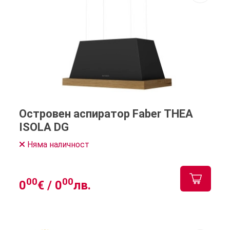
Островен аспиратор Faber THEA
ISOLA DG
Няма наличност
00
00
0
€ /
0
лв.