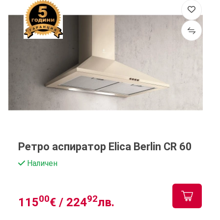
Ретро аспиратор Elica Berlin CR 60
Наличен
00
92
115
€ /
224
лв.