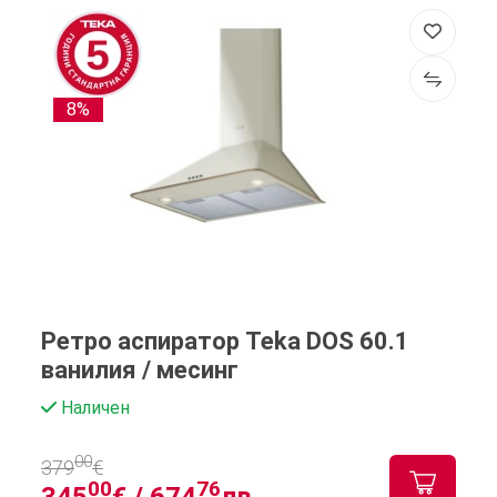
8%
Ретро аспиратор Teka DOS 60.1
ванилия / месинг
Наличен
00
379
€
00
76