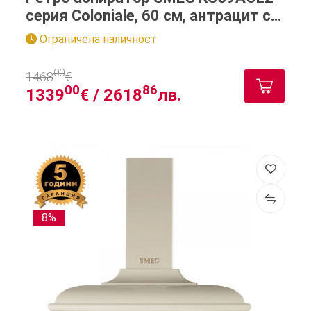
серия Coloniale, 60 см, антрацит с
месинг
Ограничена наличност
00
1468
€
00
86
1339
€ /
2618
лв.
8%