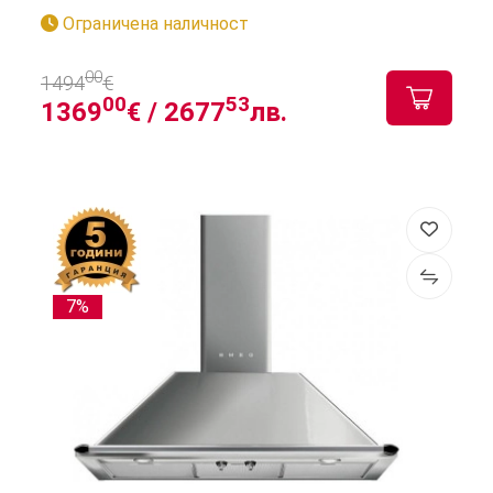
Ограничена наличност
00
1494
€
00
53
1369
€ /
2677
лв.
7%