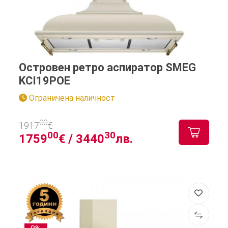
Островен ретро аспиратор SMEG
KCI19POE
Ограничена наличност
00
1917
€
00
30
1759
€ /
3440
лв.