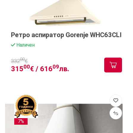
Ретро аспиратор Gorenje WHC63CLI
Наличен
00
332
€
00
09
315
€ /
616
лв.
7%