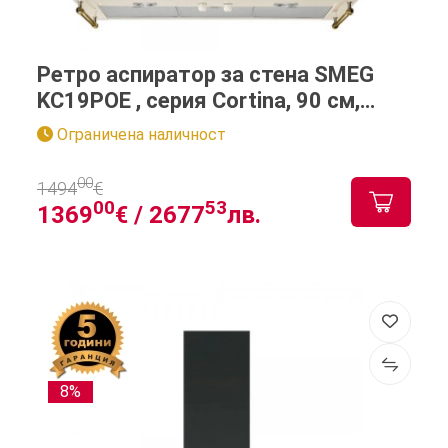
Ретро аспиратор за стенa SMEG
KC19POE , серия Cortina, 90 см,
крем с месинг
Ограничена наличност
00
1494
€
00
53
1369
€ /
2677
лв.
8%