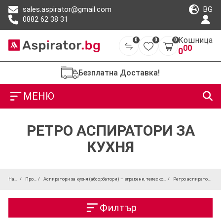
BG
sales.aspirator@gmail.com
0882 62 38 31
Кошница
0
0
0
00
0
Безплатна Доставка!
МЕНЮ
РЕТРО АСПИРАТОРИ ЗА
КУХНЯ
Начало
Продукти
Аспиратори за кухня (абсорбатори) – вградени, телескопични и островни модели
Ретро аспиратори за кухня
Филтър