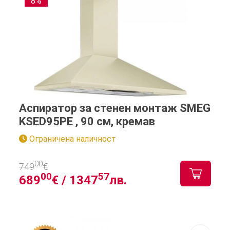
8%
Аспиратор за стенен монтаж SMEG
KSED95PE , 90 см, кремав
Ограничена наличност
00
749
€
00
57
689
€ /
1347
лв.