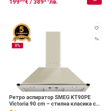
199
€ /
389
лв.
8%
Ретро аспиратор SMEG KT90PE
Victoria 90 cm – стилна класика с
модерна мощност