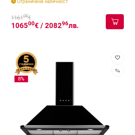
Ограничена наличност
00
1161
€
00
96
1065
€ /
2082
лв.
8%