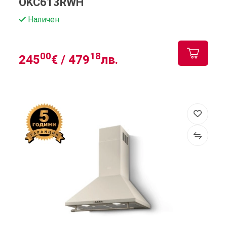
OKC613RWH
Наличен
00
18
245
€ /
479
лв.