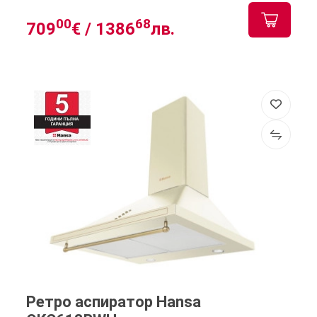
00
68
709
€ /
1386
лв.
Ретро аспиратор Hansa