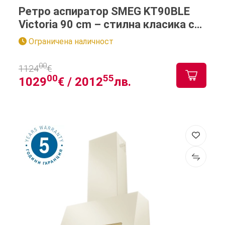
Ретро аспиратор SMEG KT90BLE
Victoria 90 cm – стилна класика с
модерна мощност
Ограничена наличност
00
1124
€
00
55
1029
€ /
2012
лв.