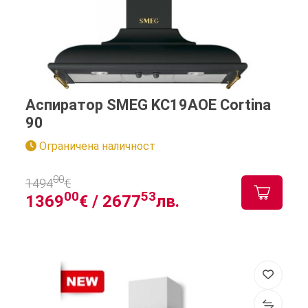
Аспиратор SMEG KC19AOE Cortina
90
Ограничена наличност
00
1494
€
00
53
1369
€ /
2677
лв.