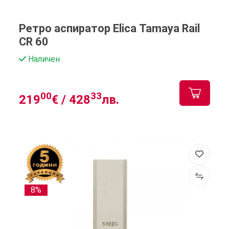
Ретро аспиратор Elica Tamaya Rail
CR 60
Наличен
00
33
219
€ /
428
лв.
8%