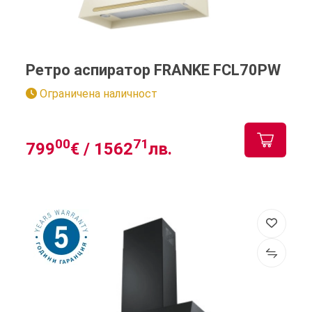
Ретро аспиратор FRANKE FCL70PW
Ограничена наличност
00
71
799
€ /
1562
лв.