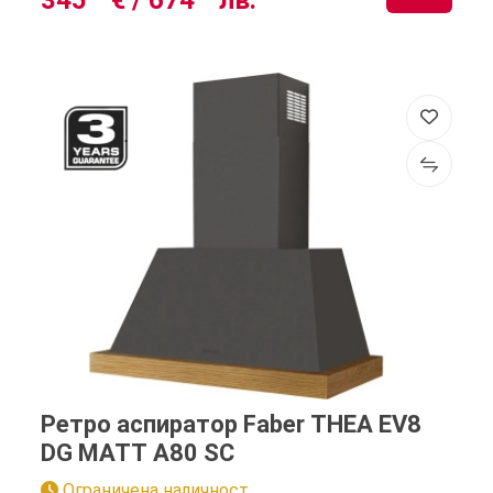
345
€ /
674
лв.
Ретро аспиратор Faber THEA EV8
DG MATT A80 SC
Ограничена наличност