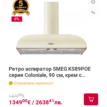
8%
Ретро аспиратор SMEG KS89POE
серия Coloniale, 90 см, крем с
месинг
Ограничена наличност
00
1473
€
00
41
1349
€ /
2638
лв.