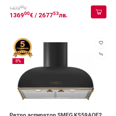
00
1473
€
00
53
1369
€ /
2677
лв.
8%
Ретро аспиратор SMEG KS59AOE2