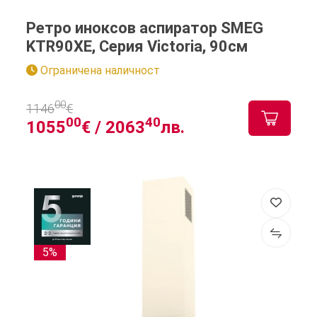
Ретро иноксов аспиратор SMEG
KTR90XE, Серия Victoria, 90см
Ограничена наличност
00
1146
€
00
40
1055
€ /
2063
лв.
5%