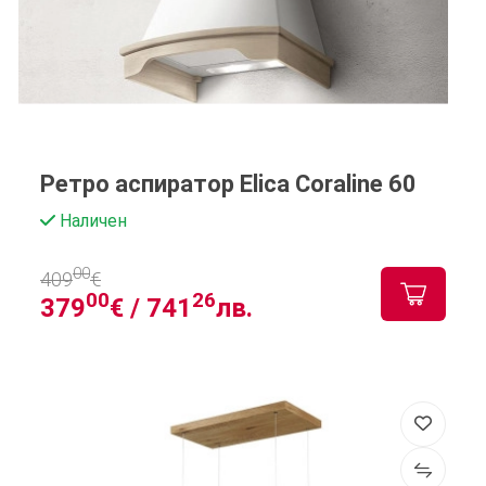
Ретро аспиратор Elica Coraline 60
Наличен
00
409
€
00
26
379
€ /
741
лв.