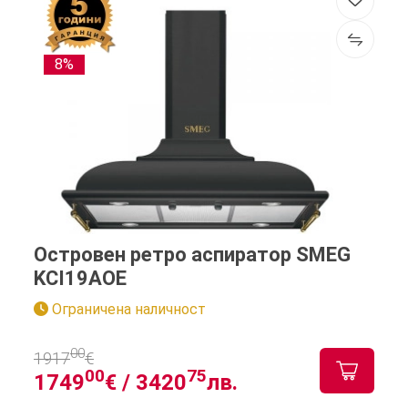
8%
Островен ретро аспиратор SMEG
KCI19AOE
Ограничена наличност
00
1917
€
00
75
1749
€ /
3420
лв.