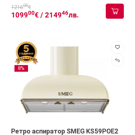
00
1216
€
00
46
1099
€ /
2149
лв.
8%
Ретро аспиратор SMEG KS59POE2