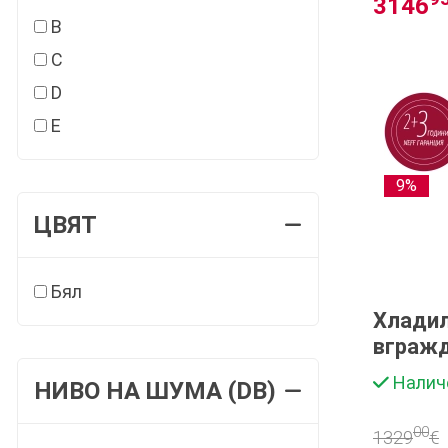
3146
B
C
D
E
9%
ЦВЯТ
Бял
Хладил
вгражд
KI7962
Налич
НИВО НА ШУМA (DB)
00
1329
€