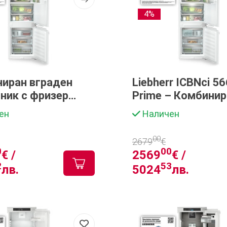
4%
иран вграден
Liebherr ICBNci 5
ник с фризер
Prime – Комбинир
r ICBNc 5623 Plus
вграден хладилни
ен
Наличен
sh NoFrost
BioFresh, NoFrost
00
2679
€
0
00
€ /
2569
€ /
2
53
лв.
5024
лв.