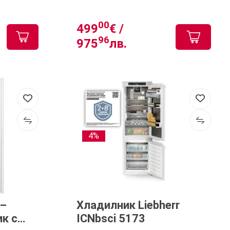
00
499
€ /
96
975
лв.
4%
 –
Хладилник Liebherr
к с
ICNbsci 5173