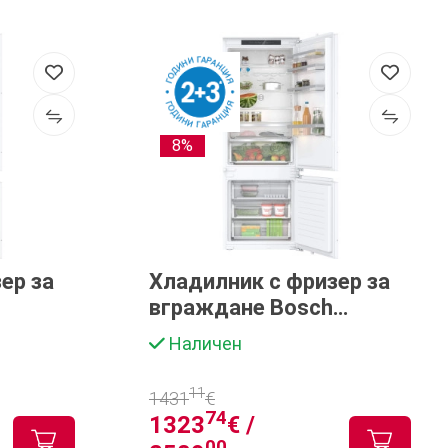
8%
ер за
Хладилник с фризер за
вграждане Bosch
KBN96VFE0
Наличен
11
1431
€
74
1323
€ /
00