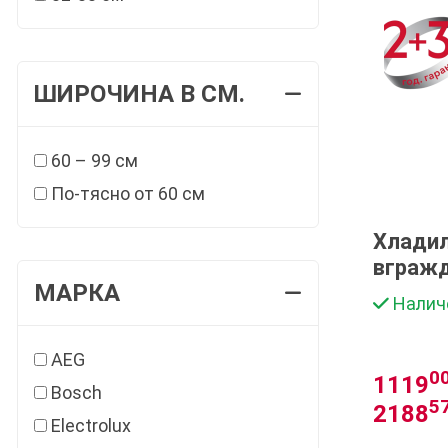
ШИРОЧИНА В СМ.
60 – 99 см
По-тясно от 60 см
Хладил
вграж
МАРКА
OSC7C
Налич
AEG
0
1119
Bosch
5
2188
Electrolux