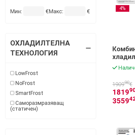
4%
Мин:
€
Макс:
€
ОХЛАДИЛТЕЛНА
Комбин
ТЕХНОЛОГИЯ
хладил
Liebher
Налич
BioFre
LowFrost
NoFrost
90
1909
€
9
1819
SmartFrost
4
3559
Саморазмразяващ
(статичен)