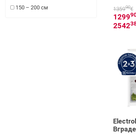
150 – 200 см
90
1359
€
9
1299
3
2542
Electr
Вграде