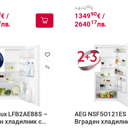
90
1419
€
0
90
€ /
1349
€ /
8
17
лв.
2640
лв.
olux LFB2AE88S –
AEG NSF5O121ES
н хладилник с
Вграден хладилни