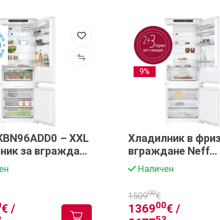
9%
KBN96ADD0 – XXL
Хладилник в фриз
ник за вграждане
вграждане Neff
н фризер, No Frost
KB7962FE0
ен
Наличен
resh
00
1509
€
0
00
€ /
1369
€ /
3
53