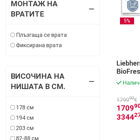
МОНТАЖ НА
ВРАТИТЕ
5%
Плъзгаща се врата
Фиксирана врата
Liebher
BioFre
ВИСОЧИНА НА
хладил
Налич
НИШАТА В СМ.
90
1799
€
9
1709
178 см
2
3344
194 см
203 см
82-88 см