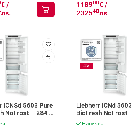
0
00
€ /
1189
€ /
4
48
лв.
2325
лв.
4%
r ICNSd 5603 Pure
Liebherr ICNd 560
h NoFrost – 284 л,
BioFresh NoFrost 
интелигентен
тих & интелигент
ен
Наличен