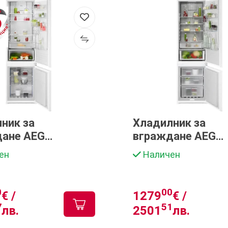
ник за
Хладилник за
дане AEG
вграждане AEG
191DS
NSC8M192DS
ен
Наличен
0
00
€ /
1279
€ /
7
51
лв.
2501
лв.