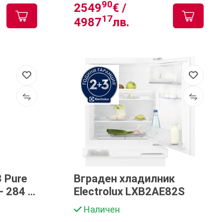
90
2549
€ /
17
4987
лв.
3 Pure
Вграден хладилник
– 284 л,
Electrolux LXB2AE82S
ен
Наличен