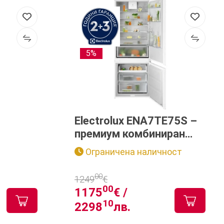
5%
Electrolux ENA7TE75S –
премиум комбиниран
хладилник с фризер за
Ограничена наличност
вграждане
00
1249
€
00
1175
€ /
10
2298
лв.