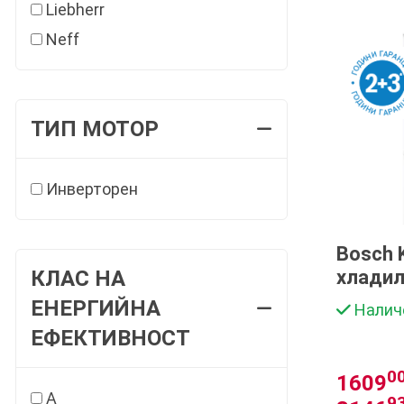
Liebherr
Neff
ТИП МОТОР
Инверторен
Bosch 
КЛАС НА
хладил
с доле
ЕНЕРГИЙНА
Налич
и VitaF
ЕФЕКТИВНОСТ
0
1609
A
9