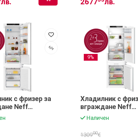
лв.
2677
лв.
9%
ник с фризер за
Хладилник с фриз
ане Neff
вграждане Neff
FD0
KI7863DD0
ен
Наличен
00
1309
€