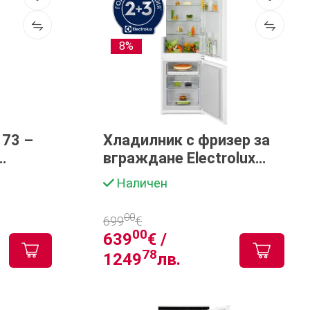
8%
173 –
Хладилник с фризер за
вграждане Electrolux
р
ENA6LE18S
Наличен
00
699
€
00
639
€ /
78
1249
лв.