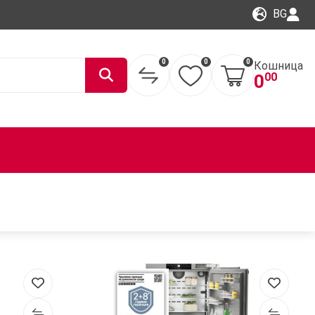
BG
0
0
0
Кошница
00
0