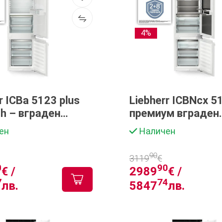
4%
r ICBa 5123 plus
Liebherr ICBNcx 5
sh – вграден
премиум вграден
ник-фризер
хладилник-фризе
ен
Наличен
90
3119
€
0
90
€ /
2989
€ /
7
74
лв.
5847
лв.