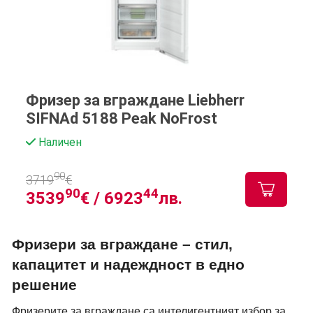
Фризер за вграждане Liebherr
SIFNAd 5188 Peak NoFrost
Наличен
90
3719
€
90
44
3539
€ /
6923
лв.
Фризери за вграждане – стил,
капацитет и надеждност в едно
решение
Фризерите за вграждане са интелигентният избор за