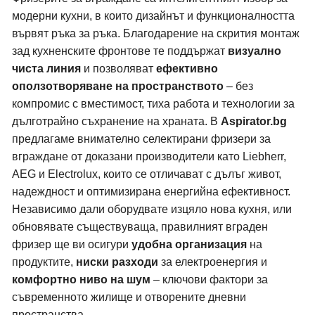
модерни кухни, в които дизайнът и функционалността
вървят ръка за ръка. Благодарение на скрития монтаж
зад кухненските фронтове те поддържат
визуално
чиста линия
и позволяват
ефективно
оползотворяване на пространството
– без
компромис с вместимост, тиха работа и технологии за
дълготрайно съхранение на храната. В
Aspirator.bg
предлагаме внимателно селектирани
фризери за
вграждане
от доказани производители като
Liebherr
,
AEG
и
Electrolux
, които се отличават с дълъг живот,
надеждност и оптимизирана енергийна ефективност.
Независимо дали оборудвате изцяло нова кухня, или
обновявате съществуваща, правилният вграден
фризер ще ви осигури
удобна организация
на
продуктите,
ниски разходи
за електроенергия и
комфортно ниво на шум
– ключови фактори за
съвременното жилище и отворените дневни
пространства.