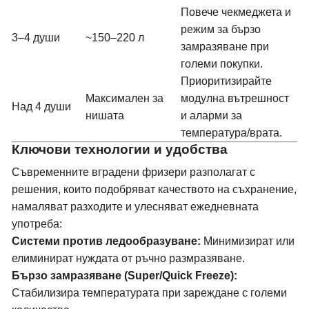
Повече чекмеджета и
режим за бързо
3–4 души
~150–220 л
замразяване при
големи покупки.
Приоритизирайте
Максимален за
модулна вътрешност
Над 4 души
нишата
и аларми за
температура/врата.
Ключови технологии и удобства
Съвременните вградени фризери разполагат с
решения, които подобряват качеството на съхранение,
намаляват разходите и улесняват ежедневната
употреба:
Системи против ледообразуване:
Минимизират или
елиминират нуждата от ръчно размразяване.
Бързо замразяване (Super/Quick Freeze):
Стабилизира температурата при зареждане с големи