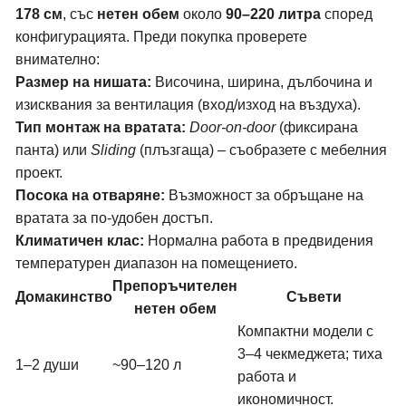
178 см
, със
нетен обем
около
90–220 литра
според
конфигурацията. Преди покупка проверете
внимателно:
Размер на нишата:
Височина, ширина, дълбочина и
изисквания за вентилация (вход/изход на въздуха).
Тип монтаж на вратата:
Door-on-door
(фиксирана
панта) или
Sliding
(плъзгаща) – съобразете с мебелния
проект.
Посока на отваряне:
Възможност за обръщане на
вратата за по-удобен достъп.
Климатичен клас:
Нормална работа в предвидения
температурен диапазон на помещението.
Препоръчителен
Домакинство
Съвети
нетен обем
Компактни модели с
3–4 чекмеджета; тиха
1–2 души
~90–120 л
работа и
икономичност.