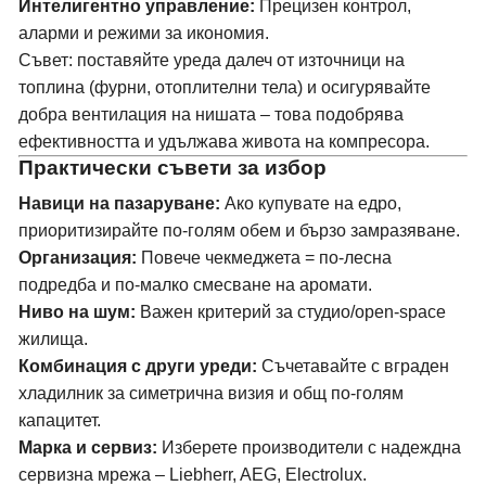
Интелигентно управление:
Прецизен контрол,
аларми и режими за икономия.
Съвет: поставяйте уреда далеч от източници на
топлина (фурни, отоплителни тела) и осигурявайте
добра вентилация на нишата – това подобрява
ефективността и удължава живота на компресора.
Практически съвети за избор
Навици на пазаруване:
Ако купувате на едро,
приоритизирайте по-голям обем и бързо замразяване.
Организация:
Повече чекмеджета = по-лесна
подредба и по-малко смесване на аромати.
Ниво на шум:
Важен критерий за студио/open-space
жилища.
Комбинация с други уреди:
Съчетавайте с
вграден
хладилник
за симетрична визия и общ по-голям
капацитет.
Марка и сервиз:
Изберете производители с надеждна
сервизна мрежа –
Liebherr
,
AEG
,
Electrolux
.