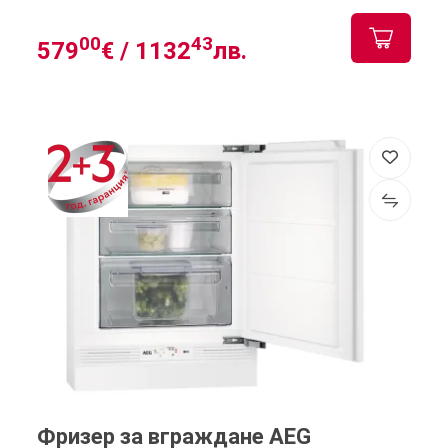
00
43
579
€ /
1132
лв.
Фризер за вграждане AEG