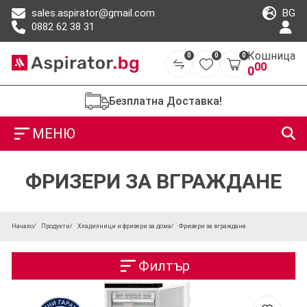
BG
sales.aspirator@gmail.com
0882 62 38 31
Кошница
0
0
0
00
0
Безплатна Доставка!
МЕНЮ
ФРИЗЕРИ ЗА ВГРАЖДАНЕ
Начало
Продукти
Хладилници и фризери за дома
Фризери за вграждане
Филтър