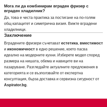
Мога ли да комбинирам вграден фризер с
вграден хладилник?
Да, това е честа практика за постигане на по-голям
общ капацитет и симетрична визия. Вижте
вградени
хладилници
.
Заключение
Вградените фризери съчетават
естетика
,
вместимост
и
икономичност
в едно решение, което пасва
идеално на модерните кухни. Изберете модел според
размера на нишата, обема и навиците ви на
пазаруване. Разгледайте актуалните предложения в
категорията
и се възползвайте от експертна
консултация, бърза доставка и сервизна сигурност от
Aspirator.bg
.