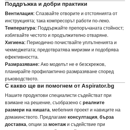
Поддръжка и добри практики
Вентилация:
Спазвайте отворите и отстоянията от
инструкцията; така компресорът работи по-леко.
Температура:
Поддържайте препоръчаната стойност;
избягвайте честото и продължително отваряне.
Хигиена:
Периодично почиствайте уплътненията и
чекмеджетата; предотвратява миризми и подобрява
ефективността.
Размразяване:
Ако моделът не е безскрежов,
планирайте профилактично размразяване според
ръководството.
С какво ще ви помогнем от Aspirator.bg
Нашите продуктови специалисти съдействат при
взимане на решение, съобразено с
реалните
размери на нишата
, мебелния проект и навиците на
домакинството. Предлагаме
консултация
,
бърза
доставка
, опции за
монтаж
и съдействие при