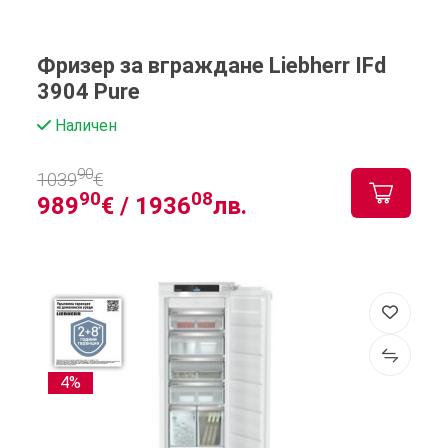
Фризер за вграждане Liebherr IFd
3904 Pure
Наличен
90
1039
€
90
08
989
€ /
1936
лв.
4%