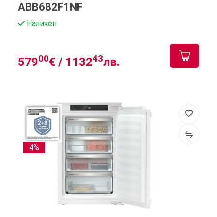
ABB682F1NF
Наличен
00
43
579
€ /
1132
лв.
4%