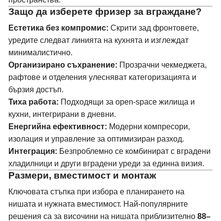
Защо да изберете фризер за вграждане?
Естетика без компромис:
Скрити зад фронтовете,
уредите следват линията на кухнята и изглеждат
минималистично.
Организирано съхранение:
Прозрачни чекмеджета,
рафтове и отделения улесняват категоризацията и
бързия достъп.
Тиха работа:
Подходящи за open-space жилища и
кухни, интегрирани в дневни.
Енергийна ефективност:
Модерни компресори,
изолация и управление за оптимизиран разход.
Интеграция:
Безпроблемно се комбинират с
вградени
хладилници
и други
вградени уреди
за единна визия.
Размери, вместимост и монтаж
Ключовата стъпка при избора е планирането на
нишата и нужната вместимост. Най-популярните
решения са за височини на нишата приблизително
88–