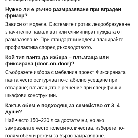
Нужно ли е ръчно размразяване при вграден
фризер?
Зависи от модела. Системите против ледообразуване
значително намаляват или елиминират нуждата от
размразяване. При стандартни модели планирайте
профилактика според ръководството.
Кой тип панта да избера – плъзгаща или
фиксирана (door-on-door)?
Съобразете избора с мебелния проект. Фиксираната
панта често осигурява по-стабилно усещане при
отваряне; плъзгащата е решение при специфични
шкафови конструкции.
Какъв обем е подходящ за семейство от 3–4
души?
Най-често 150–220 л са достатъчни, но ако
замразявате често големи количества, изберете по-
голям обем и режим за бързо замразяване.