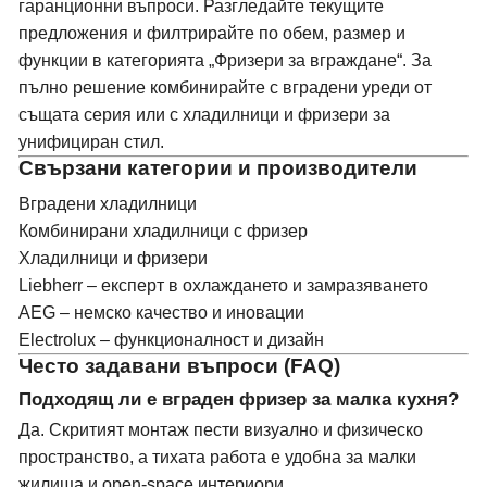
гаранционни въпроси. Разгледайте текущите
предложения и филтрирайте по обем, размер и
функции в
категорията „Фризери за вграждане“
. За
пълно решение комбинирайте с
вградени уреди
от
същата серия или с
хладилници и фризери
за
унифициран стил.
Свързани категории и производители
Вградени хладилници
Комбинирани хладилници с фризер
Хладилници и фризери
Liebherr
– експерт в охлаждането и замразяването
AEG
– немско качество и иновации
Electrolux
– функционалност и дизайн
Често задавани въпроси (FAQ)
Подходящ ли е вграден фризер за малка кухня?
Да. Скритият монтаж пести визуално и физическо
пространство, а тихата работа е удобна за малки
жилища и open-space интериори.