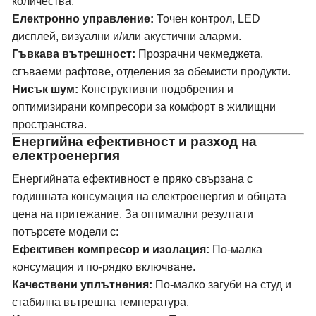
количества.
Електронно управление:
Точен контрол, LED
дисплей, визуални и/или акустични аларми.
Гъвкава вътрешност:
Прозрачни чекмеджета,
сгъваеми рафтове, отделения за обемисти продукти.
Нисък шум:
Конструктивни подобрения и
оптимизирани компресори за комфорт в жилищни
пространства.
Енергийна ефективност и разход на
електроенергия
Енергийната ефективност е пряко свързана с
годишната консумация на електроенергия и общата
цена на притежание. За оптимални резултати
потърсете модели с:
Ефективен компресор и изолация:
По-малка
консумация и по-рядко включване.
Качествени уплътнения:
По-малко загуби на студ и
стабилна вътрешна температура.