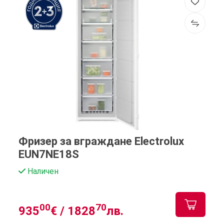
Фризер за вграждане Electrolux
EUN7NE18S
Наличен
00
70
935
€ /
1828
лв.