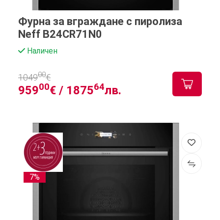
Фурна за вграждане с пиролиза
Neff B24CR71N0
Наличен
00
1049
€
00
64
959
€ /
1875
лв.
7%