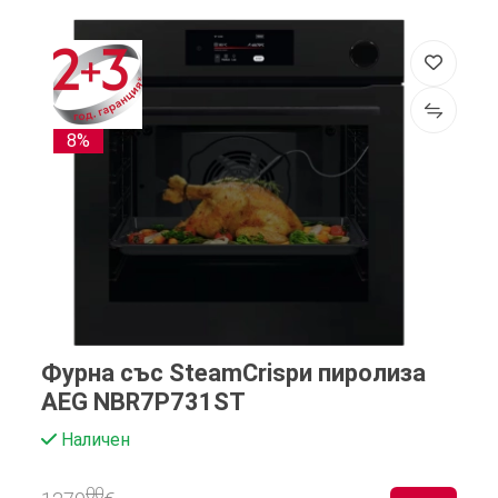
8%
Фурна със SteamCrispи пиролиза
AEG NBR7P731ST
Наличен
00