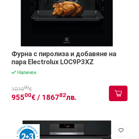
Фурна с пиролиза и добавяне на
пара Electrolux LOC9P3XZ
Наличен
00
1019
€
00
82
955
€ /
1867
лв.