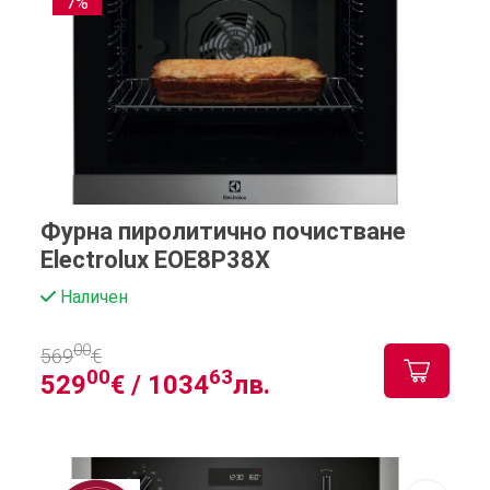
7%
Фурна пиролитично почистване
Electrolux EOE8P38X
Наличен
00
569
€
00
63
529
€ /
1034
лв.