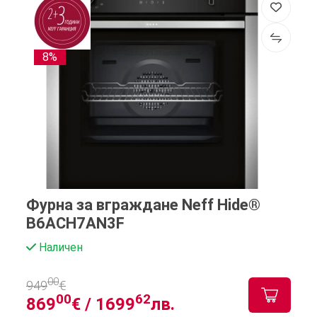
8%
Фурна за вграждане Neff Hide®
B6ACH7AN3F
Наличен
00
949
€
00
62
869
€ /
1699
лв.