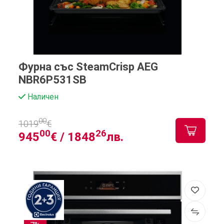
Фурна със SteamCrisp AEG
NBR6P531SB
Наличен
00
1019
€
00
26
945
€ /
1848
лв.