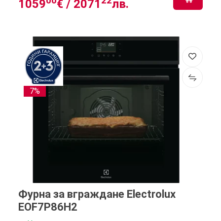
00
22
1059
€ /
2071
лв.
7%
Фурна за вграждане Electrolux
EOF7P86H2