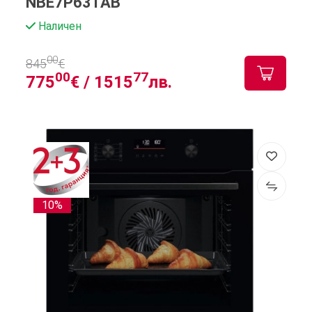
NBE7P631AB
Наличен
00
845
€
00
77
775
€ /
1515
лв.
10%