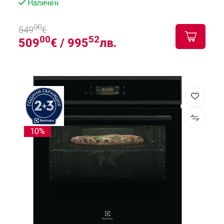
Наличен
00
549
€
00
52
509
€ /
995
лв.
10%