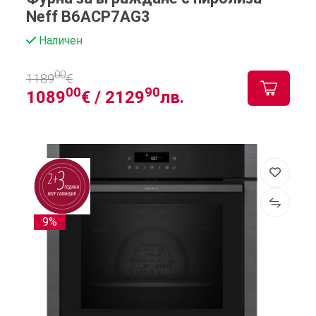
Neff B6ACP7AG3
Наличен
00
1189
€
00
90
1089
€ /
2129
лв.
9%