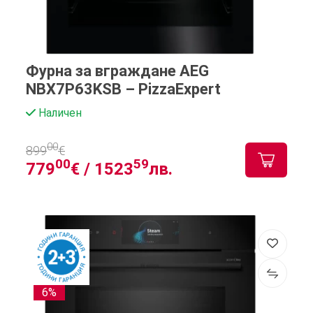
Фурна за вграждане AEG
NBX7P63KSB – PizzaExpert
Наличен
00
899
€
00
59
779
€ /
1523
лв.
6%