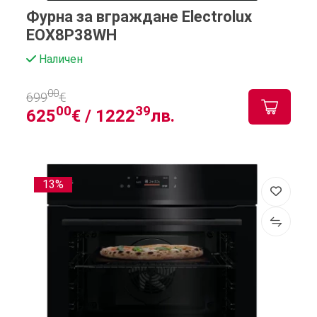
Фурна за вграждане Electrolux
EOX8P38WH
Наличен
00
699
€
00
39
625
€ /
1222
лв.
13%