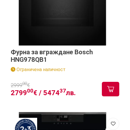
Фурна за вграждане Bosch
HNG978QB1
Ограничена наличност
00
2999
€
00
37
2799
€ /
5474
лв.