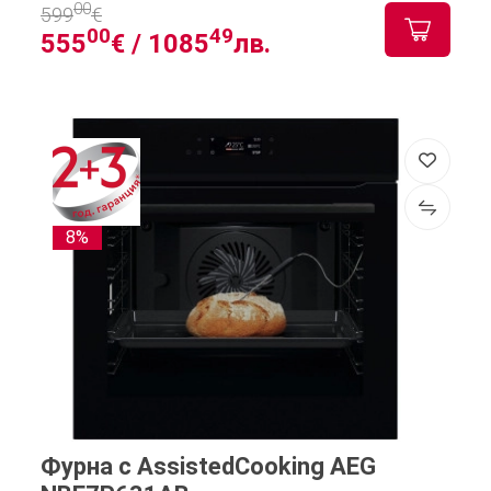
00
599
€
00
49
555
€ /
1085
лв.
8%
Фурна с AssistedCooking AEG