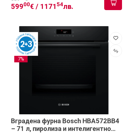
00
54
599
€ /
1171
лв.
7%
Вградена фурна Bosch HBA572BB4
– 71 л, пиролиза и интелигентно