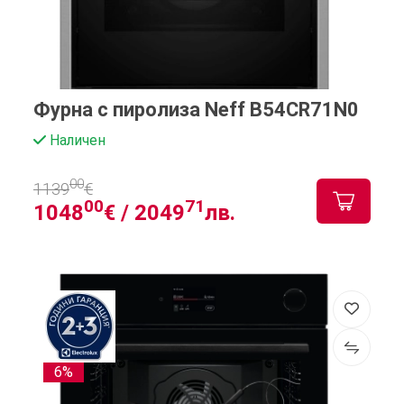
Фурна с пиролиза Neff B54CR71N0
Наличен
00
1139
€
00
71
1048
€ /
2049
лв.
6%