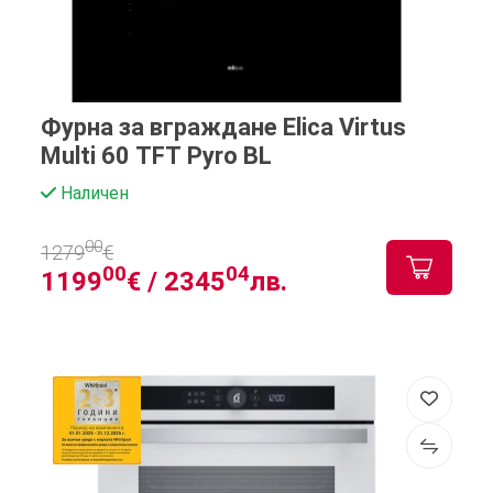
Фурна за вграждане Elica Virtus
Multi 60 TFT Pyro BL
Наличен
00
1279
€
00
04
1199
€ /
2345
лв.