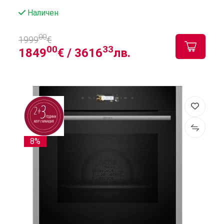
Наличен
00
1999
€
00
33
1849
€ /
3616
лв.
8%