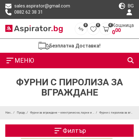
BG
sales.aspirator@gmail.com
0882 62 38 31
Кошница
0
0
0
00
0
Безплатна Доставка!
МЕНЮ
ФУРНИ С ПИРОЛИЗА ЗА
ВГРАЖДАНЕ
Начало
Продукти
Фурни за вграждане – електрически, парни и пиролитични
Фурни с пиролиза за вграждане
Филтър