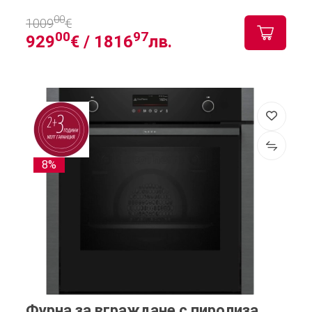
00
1009
€
00
97
929
€ /
1816
лв.
8%
Фурна за вграждане с пиролиза