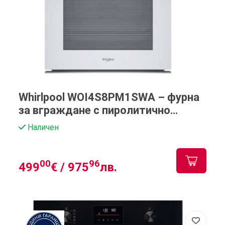
Whirlpool WOI4S8PM1SWA – фурна
за вграждане с пиролитично
почистване
Наличен
00
96
499
€ /
975
лв.