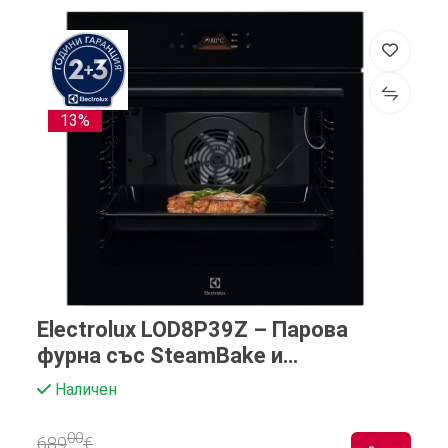
13%
Electrolux LOD8P39Z – Парова
фурна със SteamBake и
SurroundCook
Наличен
00
689
€