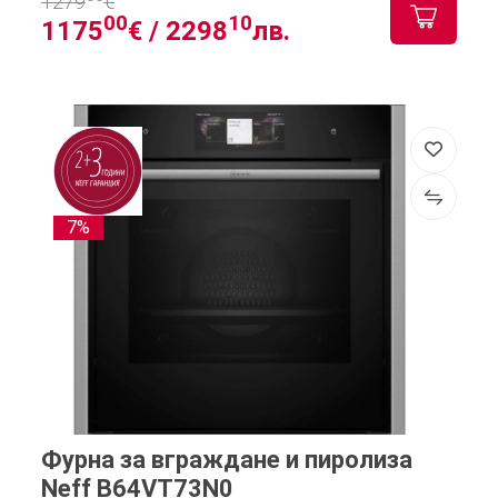
1279
€
00
10
1175
€ /
2298
лв.
7%
Фурна за вграждане и пиролиза
Neff B64VT73N0