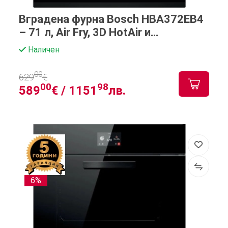
Вградена фурна Bosch HBA372EB4
– 71 л, Air Fry, 3D HotAir и
пиролитично почистване за
Наличен
комфорт в кухнята
00
629
€
00
98
589
€ /
1151
лв.
6%