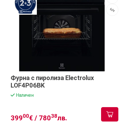
Фурна с пиролиза Electrolux
LOF4P06BK
Наличен
00
38
399
€ /
780
лв.