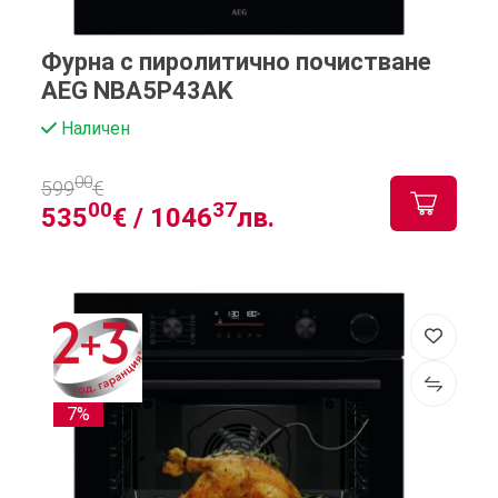
Фурна с пиролитично почистване
AEG NBA5P43AK
Наличен
00
599
€
00
37
535
€ /
1046
лв.
7%