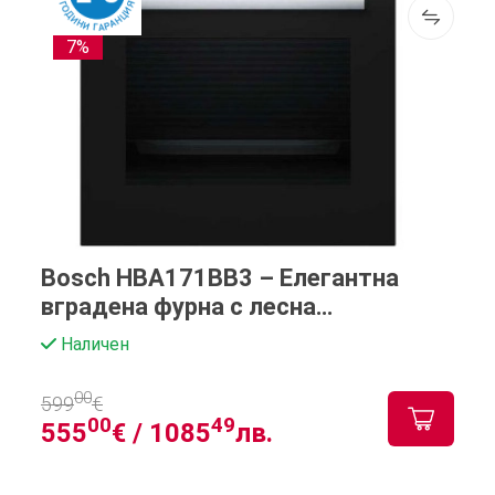
7%
Bosch HBA171BB3 – Елегантна
вградена фурна с лесна
поддръжка
Наличен
00
599
€
00
49
555
€ /
1085
лв.