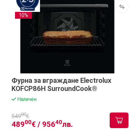
10%
Фурна за вграждане Electrolux
KOFCP86H SurroundCook®
Наличен
00
549
€
00
40
489
€ /
956
лв.