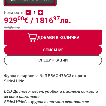
Количество
00
97
929
€ /
1816
лв.
00
1009
€
ДОБАВИ В КОЛИЧКА
ОПИСАНИЕ
СПЕЦИФКАЦИИ
Фурна с пиролиза Neff B5ACH7AG3 с врата
Slide&Hide
LCD-Дисплей- лесен, удобен и с големи символи
за ясно разчитане
Slide&Hide® – фурна с напълно скриваща се