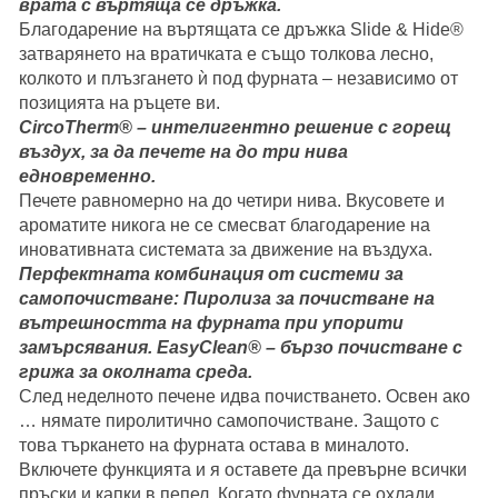
врата с въртяща се дръжка.
Благодарение на въртящата се дръжка Slide & Hide®
затварянето на вратичката е също толкова лесно,
колкото и плъзгането ѝ под фурната – независимо от
позицията на ръцете ви.
CircoTherm® – интелигентно решение с горещ
въздух, за да печете на до три нива
едновременно.
Печете равномерно на до четири нива. Вкусовете и
ароматите никога не се смесват благодарение на
иновативната системата за движение на въздуха.
Перфектната комбинация от системи за
самопочистване: Пиролиза за почистване на
вътрешността на фурната при упорити
замърсявания. EasyClean® – бързо почистване с
грижа за околната среда.
След неделното печене идва почистването. Освен ако
… нямате пиролитично самопочистване. Защото с
това търкането на фурната остава в миналото.
Включете функцията и я оставете да превърне всички
пръски и капки в пепел. Когато фурната се охлади,