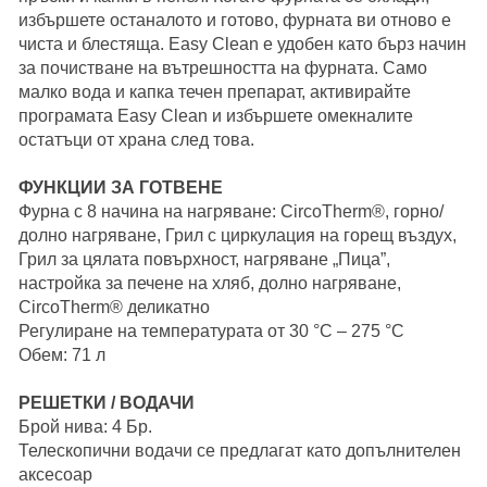
избършете останалото и готово, фурната ви отново е
чиста и блестяща. Easy Clean е удобен като бърз начин
за почистване на вътрешността на фурната. Само
малко вода и капка течен препарат, активирайте
програмата Easy Clean и избършете омекналите
остатъци от храна след това.
ФУНКЦИИ ЗА ГОТВЕНЕ
Фурна с 8 начина на нагряване: CircoTherm®, горно/
долно нагряване, Грил с циркулация на горещ въздух,
Грил за цялата повърхност, нагряване „Пица”,
настройка за печене на хляб, долно нагряване,
CircoTherm® деликатно
Регулиране на температурата от 30 °C – 275 °C
Обем: 71 л
РЕШЕТКИ / ВОДАЧИ
Брой нива: 4 Бр.
Телескопични водачи се предлагат като допълнителен
аксесоар