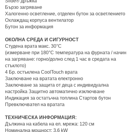
Slide® дръжка
Бързо загряване
Халогенно осветление, отделен бутон за осветлението
Охлаждащ корпуса вентилатор
Бутон за информация
ОКОЛНА СРЕДА И СИГУРНОСТ
Студена врата макс. 30°C
(измерване при 180°C температура на фурната / начин
на загряване: горно/долно след 1 час в средата на
стъклото)
4 Бр. остъклена CoolTouch врата
Заключване на вратата електронно
Заключване за защита от деца с индивидуална
настройка Защитно автоматично изключване
Индикация за остатъчна топлина Стартов бутон
Превключвател на вратата
ТЕХНИЧЕСКА ИНФОРМАЦИЯ:
Дължина на кабела на ел. мрежа: 120 см
Номинална мощност: 3.6 kW