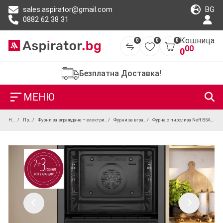
BG
sales.aspirator@gmail.com
0882 62 38 31
Кошница
0
0
0
00
0
Безплатна Доставка!
МЕНЮ
Начало
Продукти
Фурни за вграждане – електрически, парни и пиролитични
Фурни за вграждане на 60 см
Фурна с пиролиза Neff B5ACH7AG3 с врата Slide&Hide