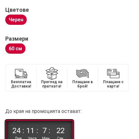
Цветове
Черен
Размери
60 см
Безплатна
Преглед на
Плащане в
Плащане с
Доставка!
пратката!
брой!
карта!
До края на промоцията остават:
24 :
11 :
7 :
21
Дни
Часа
Мин.
Сек.