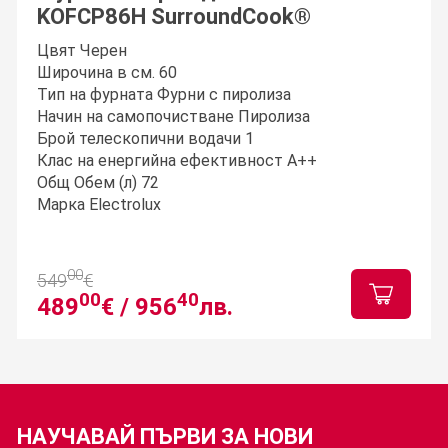
KOFCP86H SurroundCook®
Цвят Черен
Широчина в см. 60
Тип на фурната Фурни с пиролиза
Начин на самопочистване Пиролиза
Брой телескопични водачи 1
Клас на енергийна ефективност A++
Общ Обем (л) 72
Марка Electrolux
00
549
€
00
40
489
€ /
956
лв.
НАУЧАВАЙ ПЪРВИ ЗА
НОВИ