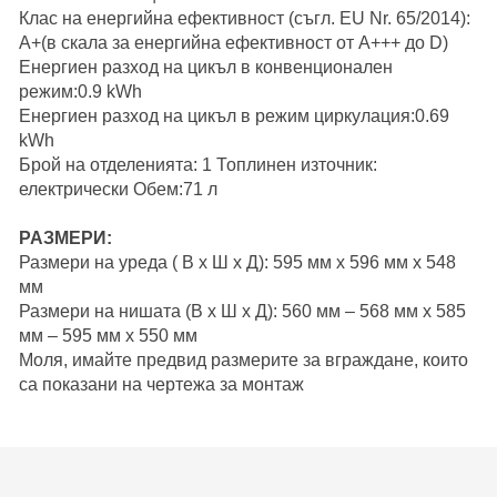
Клас на енергийна ефективност (съгл. EU Nr. 65/2014):
A+(в скала за енергийна ефективност от A+++ до D)
Енергиен разход на цикъл в конвенционален
режим:0.9 kWh
Енергиен разход на цикъл в режим циркулация:0.69
kWh
Брой на отделенията: 1 Топлинен източник:
електрически Обем:71 л
РАЗМЕРИ:
Размери на уреда ( В x Ш x Д): 595 мм x 596 мм x 548
мм
Размери на нишата (В x Ш x Д): 560 мм – 568 мм x 585
мм – 595 мм x 550 мм
Моля, имайте предвид размерите за вграждане, които
са показани на чертежа за монтаж