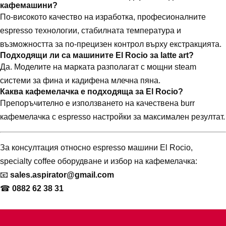
кафемашини?
По-високото качество на изработка, професионалните
espresso технологии, стабилната температура и
възможността за по-прецизен контрол върху екстракцията.
Подходящи ли са машините El Rocio за latte art?
Да. Моделите на марката разполагат с мощни steam
системи за фина и кадифена млечна пяна.
Каква кафемелачка е подходяща за El Rocio?
Препоръчително е използването на качествена burr
кафемелачка с espresso настройки за максимален резултат.
За консултация относно espresso машини El Rocio,
specialty coffee оборудване и избор на кафемелачка:
📧
sales.aspirator@gmail.com
☎
0882 62 38 31