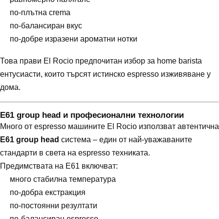
по-плътна crema
по-балансиран вкус
по-добре изразени ароматни нотки
Това прави El Rocio предпочитан избор за home barista
ентусиасти, които търсят истинско espresso изживяване у
дома.
E61 group head и професионални технологии
Много от espresso машините El Rocio използват автентична
E61 group head
система – един от най-уважаваните
стандарти в света на espresso техниката.
Предимствата на E61 включват:
много стабилна температура
по-добра екстракция
по-постоянни резултати
по-балансиран espresso