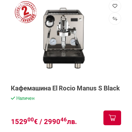
Кафемашина El Rocio Manus S Black
Наличен
00
46
1529
€ /
2990
лв.