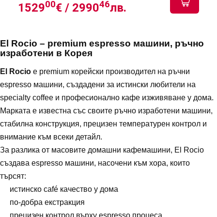
00
46
1529
€ /
2990
лв.
El Rocio – premium espresso машини, ръчно
изработени в Корея
El Rocio
е premium корейски производител на ръчни
espresso машини, създадени за истински любители на
specialty coffee и професионално кафе изживяване у дома.
Марката е известна със своите ръчно изработени машини,
стабилна конструкция, прецизен температурен контрол и
внимание към всеки детайл.
За разлика от масовите домашни кафемашини, El Rocio
създава espresso машини, насочени към хора, които
търсят:
истинско café качество у дома
по-добра екстракция
прецизен контрол върху espresso процеса