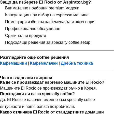
Защо да изберете El Rocio от Aspirator.bg?
Внимателно подбрани premium модели
Консултация при избор на espresso машина
Помощ при избор на кафемелачка и аксесоари
Професионално обслужване
Оригинални продукти
Подходящи решения за specialty coffee setup
Разгледайте още coffee решения
Кафемашини
|
Кафемелачки
|
Дребна техника
Често задавани въпроси
Къде се произвеждат espresso машините El Rocio?
Машините El Rocio се произвеждат ръчно в Корея.
Подходящи ли са за specialty coffee?
Да. El Rocio е насочен именно към specialty coffee
ентусиасти и home barista потребители.
Какво отличава El Rocio от стандартните домашни