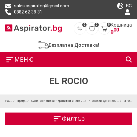
BG
sales.aspirator@gmail.com
0882 62 38 31
Кошница
0
0
0
00
0
Безплатна Доставка!
МЕНЮ
EL ROCIO
Начало
Продукти
Кухненски мивки – гранитни, инокс и под плот
Иноксови кухненски мивки
El Rocio
Филтър