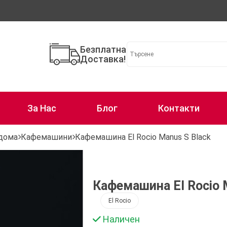
Безплатна
Доставка!
За Нас
Блог
Контакти
 дома
Кафемашини
Кафемашина El Rocio Manus S Black
Кафемашина El Rocio 
El Rocio
Наличен