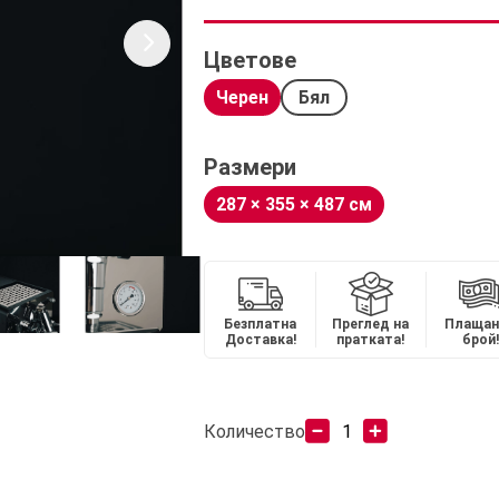
Цветове
Черен
Бял
Размери
287 × 355 × 487 см
Безплатна
Преглед на
Плащан
Доставка!
пратката!
брой!
Количество