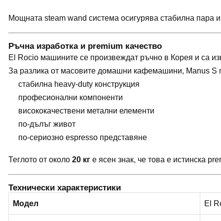
Мощната steam wand система осигурява стабилна пара и 
Ръчна изработка и premium качество
El Rocio машините се произвеждат ръчно в Корея и са из
За разлика от масовите домашни кафемашини, Manus S 
стабилна heavy-duty конструкция
професионални компоненти
висококачествени метални елементи
по-дълъг живот
по-сериозно espresso представяне
Теглото от около
20 кг
е ясен знак, че това е истинска p
Технически характеристики
Модел
El R