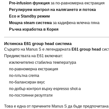
Pre-infusion функция
за по-равномерна екстракция
Регулируем контрол на налягането и потока
Eco и Standby режим
Мощна steam система
за кадифена млечна пяна
Ръчна изработка в Корея
Истинска E61 group head система
Сърцето на Manus S е легендарната
E61 group head
сист
Предимствата на E61 включват:
изключително стабилна температура
по-равномерна екстракция
по-плътна crema
по-балансиран вкус
по-добър контрол върху espresso shot-а
по-постоянни резултати
Това е една от причините Manus S да бъде предпочитана о