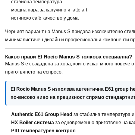
стабилна температура
мощна пара за капучино и latte art
истинско café качество у дома
Черният вариант на Manus S придава изключително стилн
минималистичен дизайн и професионални компоненти пр
Какво прави El Rocio Manus S толкова специална?
Manus S е създадена за хора, които искат много повече 
приготвянето на еспресо.
El Rocio Manus S използва автентична E61 group h
по-високо ниво на прецизност спрямо стандартн
Authentic E61 Group Head
за стабилна температура и
HX Boiler система
за едновременно приготвяне на ка
PID температурен контрол