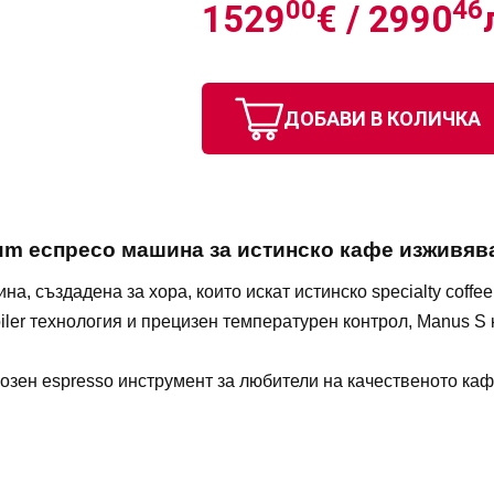
00
46
1529
€ /
2990
ДОБАВИ В КОЛИЧКА
um еспресо машина за истинско кафе изживяв
а, създадена за хора, които искат истинско specialty coff
iler технология и прецизен температурен контрол, Manus 
зен espresso инструмент за любители на качественото кафе