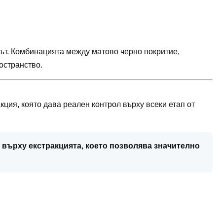
ът. Комбинацията между матово черно покритие,
остранство.
ция, която дава реален контрол върху всеки етап от
л върху екстракцията, което позволява значително