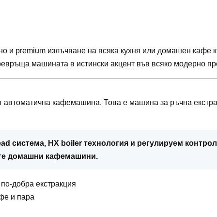
о и premium излъчване на всяка кухня или домашен кафе к
евръща машината в истински акцент във всяко модерно пр
от автоматична кафемашина. Това е машина за ръчна екстрак
ead система, HX boiler технология и регулируем контро
ите домашни кафемашини.
 по-добра екстракция
фе и пара