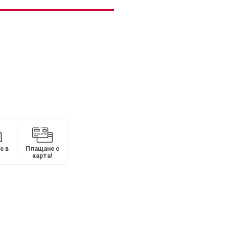
е в
Плащане с
карта!