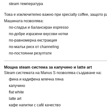
steam температура
Това е изключително важно при specialty coffee, защото 
Машината позволява:
по-сладък и балансиран espresso
по-добре изразени вкусови нотки
по-равномерна екстракция
по-малък риск от channeling
по-постоянни резултати
Мощна steam система за капучино и latte art
Steam системата на Manus S позволява създаване на:
фина и кадифена млечна пяна
капучино
flat white
latte art
кафе напитки с café качество