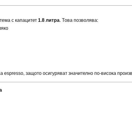
стема с капацитет
1.8 литра
. Това позволява:
ляко
 espresso, защото осигуряват значително по-висока произв
а