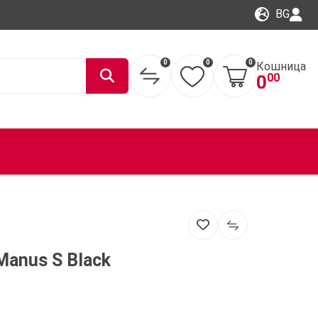
BG
0
0
0
Кошница
00
0
Manus S Black