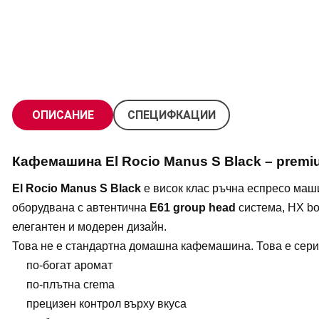
ОПИСАНИЕ
СПЕЦИФКАЦИИ
Кафемашина El Rocio Manus S Black – premi
El Rocio Manus S Black
е висок клас ръчна еспресо машин
оборудвана с автентична
E61 group head
система, HX bo
елегантен и модерен дизайн.
Това не е стандартна домашна кафемашина. Това е серио
по-богат аромат
по-плътна crema
прецизен контрол върху вкуса