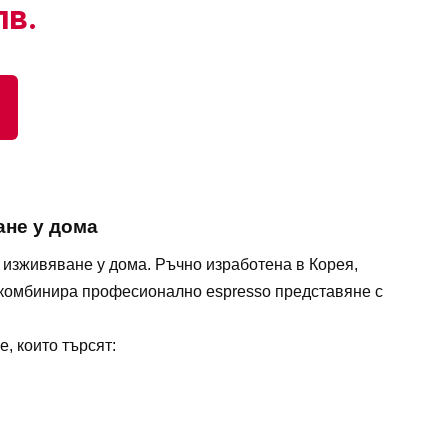
лв.
ане у дома
ee изживяване у дома. Ръчно изработена в Корея,
S комбинира професионално espresso представяне с
, които търсят: