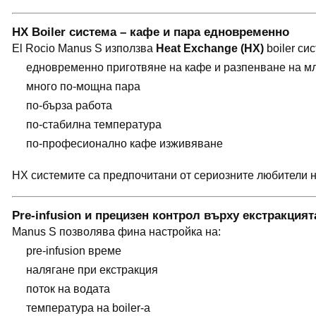
HX Boiler система – кафе и пара едновременно
El Rocio Manus S използва
Heat Exchange (HX)
boiler си
едновременно приготвяне на кафе и разпенване на м
много по-мощна пара
по-бърза работа
по-стабилна температура
по-професионално кафе изживяване
HX системите са предпочитани от сериозните любители на
Pre-infusion и прецизен контрол върху екстракцият
Manus S позволява фина настройка на:
pre-infusion време
налягане при екстракция
поток на водата
температура на boiler-а