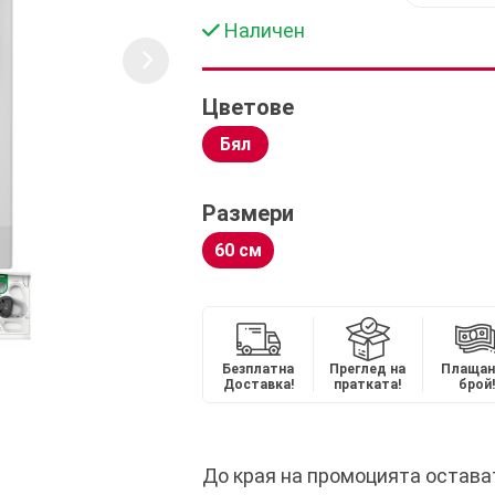
Наличен
Цветове
Бял
Размери
60 см
Безплатна
Преглед на
Плащан
Доставка!
пратката!
брой!
До края на промоцията остава