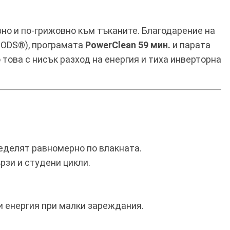
вно и по-грижовно към тъканите. Благодарение на
PODS®), програмата
PowerClean 59 мин.
и парата
 това с нисък разход на енергия и тиха инверторна
еделят равномерно по влакната.
рзи и студени цикли.
и енергия при малки зареждания.