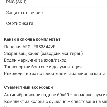
PNC (SKU)
Защита от течове
Сертификати
Какво включва комплектът
Пералня AEG LFR83844VE
Захранващ кабел (заводски монтиран)
Воден маркуч(и) за вход/изход
Транспортни болтове и документация
Ръководство за потребителя и гаранционна карта
Съвместими аксесоари
Антивибрационни падове 60×60 – по-малко шум и 
Комплект за колона с сушилня
– спестяване на мя