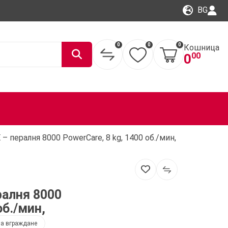
BG
0
0
0
Кошница
00
0
– пералня 8000 PowerCare, 8 kg, 1400 об./мин,
ралня 8000
об./мин,
за вграждане