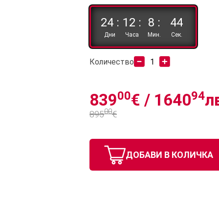
24 :
12 :
8 :
43
Дни
Часа
Мин.
Сек.
Количество
00
94
839
€ /
1640
л
00
895
€
ДОБАВИ В КОЛИЧКА