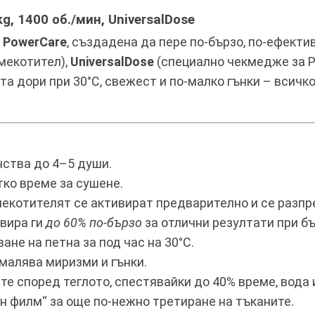
, 1400 об./мин, UniversalDose
 PowerCare
, създадена да пере по-бързо, по-ефекти
мекотител),
UniversalDose
(специално чекмедже за 
а дори при 30°C, свежест и по-малко гънки – всичко
ства до 4–5 души.
тко време за сушене.
екотителят се активират предварително и се разпр
вира ги
до 60% по-бързо
за отлични резултати при бъ
ане на петна за под час на 30°C.
амалява миризми и гънки.
 според теглото, спестявайки до 40% време, вода 
н филм“ за още по-нежно третиране на тъканите.