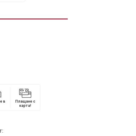
е в
Плащане с
карта!
т: