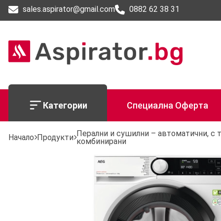
sales.aspirator@gmail.com
0882 62 38 31
Категории
Специална Оферта
Перални и сушилни – автоматични, с 
Начало
Продукти
комбинирани