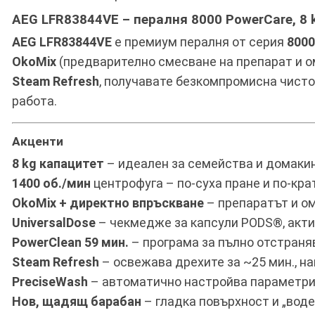
AEG LFR83844VE – пералня 8000 PowerCare, 8 kg
AEG LFR83844VE
е премиум пералня от серия
8000
OkoMix
(предварително смесване на препарат и о
Steam Refresh
, получавате безкомпромисна чистот
работа.
Акценти
8 kg капацитет
– идеален за семейства и домакин
1400 об./мин
центрофуга – по-суха пранe и по-кра
OkoMix + директно впръскване
– препаратът и ом
UniversalDose
– чекмедже за капсули PODS®, акти
PowerClean 59 мин.
– програма за пълно отстраняв
Steam Refresh
– освежава дрехите за ~25 мин., н
PreciseWash
– автоматично настройва параметрите
Нов, щадящ барабан
– гладка повърхност и „воде