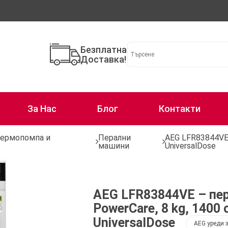
Безплатна
Доставка!
За Нас
Блог
Контакти
термопомпа и
Перални
AEG LFR83844VE 
машини
UniversalDose
AEG LFR83844VE – пе
PowerCare, 8 kg, 1400 
UniversalDose
AEG уреди 