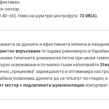
ефективен.
н сензор.
 40–60). Ниво на шум при центрофуга:
72 dB(A)
.
рижата за дрехите и ефективната хигиена в ежедне
ректно впръскване
ги подава равномерно в барабан
анява типичните домакински петна при ниска темпе
 бързо освежаване и по-малко гънки използвайте
Ste
ично „преценява“ зареждането и оптимизира настрой
бана позволява дрехите да се плъзгат по-гладко, 
ят мотор
и
подсилената шумоизолация
осигуряват 