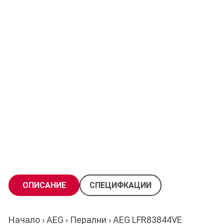
ОПИСАНИЕ
СПЕЦИФКАЦИИ
Начало
›
AEG
›
Перални
› AEG LFR83844VE