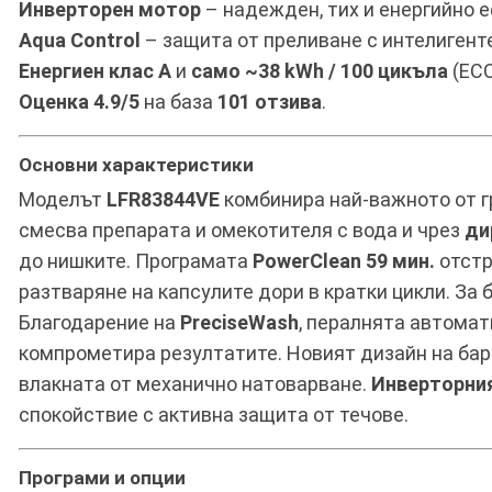
Инверторен мотор
– надежден, тих и енергийно 
Aqua Control
– защита от преливане с интелигенте
Енергиен клас A
и
само ~38 kWh / 100 цикъла
(ECO
Оценка 4.9/5
на база
101 отзива
.
Основни характеристики
Моделът
LFR83844VE
комбинира най-важното от г
смесва препарата и омекотителя с вода и чрез
ди
до нишките. Програмата
PowerClean 59 мин.
отстр
разтваряне на капсулите дори в кратки цикли. За
Благодарение на
PreciseWash
, пералнята автомат
компрометира резултатите. Новият дизайн на бара
влакната от механично натоварване.
Инверторни
спокойствие с активна защита от течове.
Програми и опции