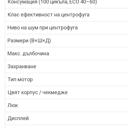
Консумация (100 цикъла, ECO 40–60)
Клас ефективност на центрофуга
Ниво на шум при центрофуга
Размери (В×Ш×Д)
Макс. дълбочина
Захранване
Тип мотор
Цвят корпус / чекмедже
Люк
Дисплей