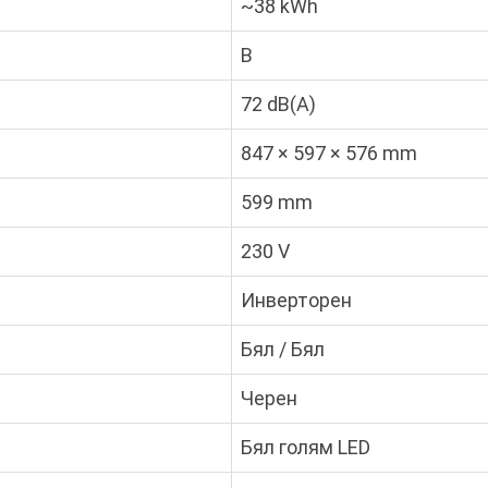
~38 kWh
B
72 dB(A)
847 × 597 × 576 mm
599 mm
230 V
Инверторен
Бял / Бял
Черен
Бял голям LED