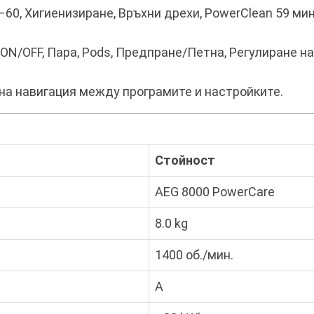
0–60, Хигиенизиране, Връхни дрехи, PowerClean 59 ми
N/OFF, Пара, Pods, Предпране/Петна, Регулиране на
на навигация между програмите и настройките.
Стойност
AEG 8000 PowerCare
8.0 kg
1400 об./мин.
A