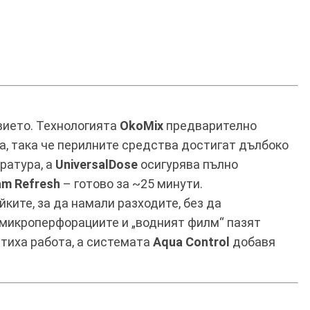
вието. Технологията
OkoMix
предварително
а, така че перилните средства достигат дълбоко
ратура, а
UniversalDose
осигурява пълно
am Refresh
– готово за ~25 минути.
ките, за да намали разходите, без да
а микроперфорациите и „водният филм“ пазят
тиха работа, а системата
Aqua Control
добавя