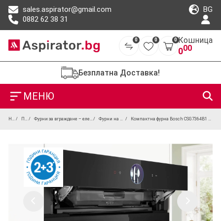
BG
sales.aspirator@gmail.com
0882 62 38 31
Кошница
0
0
0
00
0
Безплатна Доставка!
МЕНЮ
Начало
Продукти
Фурни за вграждане – електрически, парни и пиролитични
Фурни на пара за вграждане
Компактна фурна Bosch CSG7364B1 – пара, комфорт и гъвкавост за модерна кухня