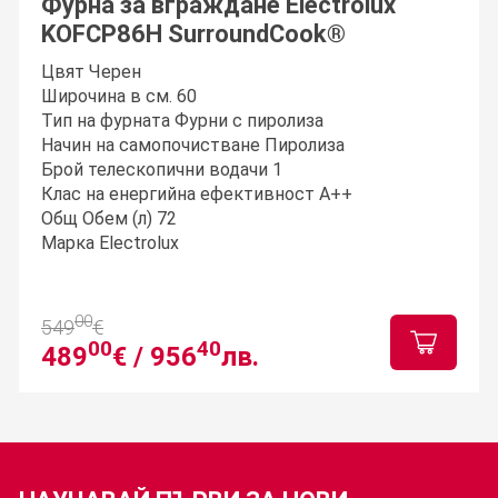
Фурна за вграждане Electrolux
KOFCP86H SurroundCook®
Цвят Черен
Широчина в см. 60
Тип на фурната Фурни с пиролиза
Начин на самопочистване Пиролиза
Брой телескопични водачи 1
Клас на енергийна ефективност A++
Общ Обем (л) 72
Марка Electrolux
00
549
€
00
40
489
€ /
956
лв.