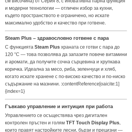
см височина) от Серия 8, с иновативна парна функция
и модерни технологии — отличен избор за кухни,
където пространството е ограничено, но искате
максимално удобство и качество при готвене.
Steam Plus – здравословно готвене с пара
С функцията
Steam Plus
храната се готви с пара до
120 °C — това позволява да запазите повече витамини
и аромати, да получите сочна сърцевина и хрупкава
коричка. Идеална за месо, риба, зеленчуци и хляб,
когато искате хранене с по-високо качество и по-ниско
съдържание на мазнини. :contentReference[oaicite:1]
{index=1}
Гъвкаво управление и интуиция при работа
Управлението се осъществява чрез дигитален
контролен пръстен и голям
TFT Touch Display Plus
,
които правят настройките лесни, бързи и прецизни —