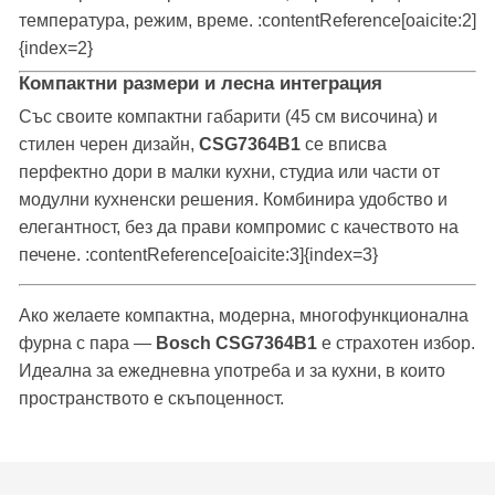
температура, режим, време. :contentReference[oaicite:2]
{index=2}
Компактни размери и лесна интеграция
Със своите компактни габарити (45 см височина) и
стилен черен дизайн,
CSG7364B1
се вписва
перфектно дори в малки кухни, студиа или части от
модулни кухненски решения. Комбинира удобство и
елегантност, без да прави компромис с качеството на
печене. :contentReference[oaicite:3]{index=3}
Ако желаете компактна, модерна, многофункционална
фурна с пара —
Bosch CSG7364B1
е страхотен избор.
Идеална за ежедневна употреба и за кухни, в които
пространството е скъпоценност.