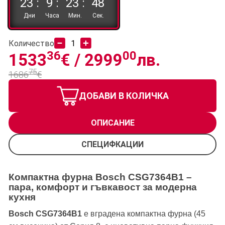
23 :
9 :
23 :
47
Дни
Часа
Мин.
Сек.
Количество
36
00
1533
€ /
2999
лв.
75
1686
€
ДОБАВИ В КОЛИЧКА
ОПИСАНИЕ
СПЕЦИФКАЦИИ
Компактна фурна Bosch CSG7364B1 –
пара, комфорт и гъвкавост за модерна
кухня
Bosch CSG7364B1
е вградена компактна фурна (45