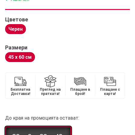
Цветове
Черен
Размери
45 х 60 см
Безплатна
Преглед на
Плащане в
Плащане с
Доставка!
пратката!
брой!
карта!
До края на промоцията остават: