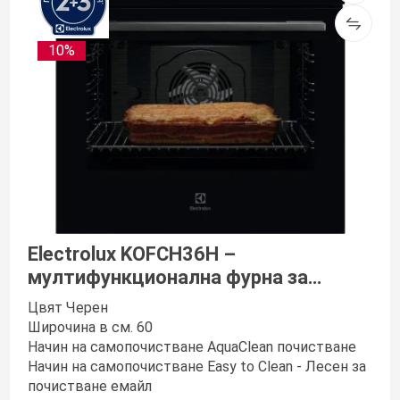
10%
Electrolux KOFCH36H –
мултифункционална фурна за
вграждане
Цвят Черен
Широчина в см. 60
Начин на самопочистване AquaClean почистване
Начин на самопочистване Easy to Clean - Лесен за
почистване емайл