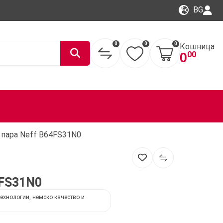
BG
0
0
0
Кошница
00
0
 пара Neff B64FS31N0
4FS31N0
ехнологии, немско качество и