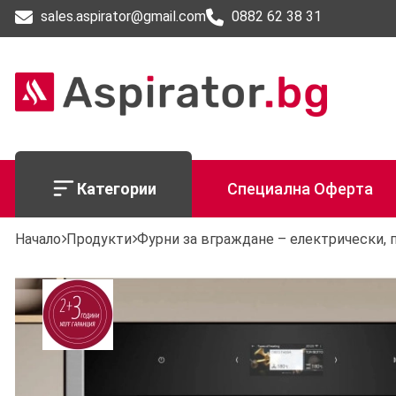
sales.aspirator@gmail.com
0882 62 38 31
Категории
Специална Оферта
Начало
Продукти
Фурни за вграждане – електрически, 