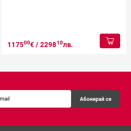
00
10
1175
€ /
2298
лв.
Абонирай се