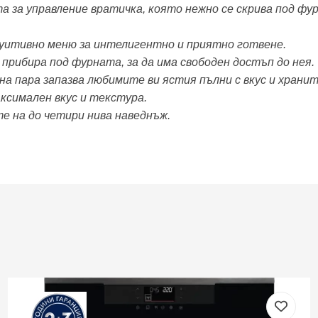
ата за управление вратичка, която нежно се скрива под фу
интуитивно меню за интелигентно и приятно готвене.
е прибира под фурната, за да има свободен достъп до нея.
а пара запазва любимите ви ястия пълни с вкус и храни
аксимален вкус и текстура.
те на до четири нива наведнъж.