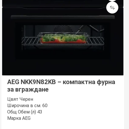
AEG NKK9N82KB – компактна фурна
за вграждане
Цвят Черен
Широчина в см. 60
Общ Обем (л) 43
Марка AEG