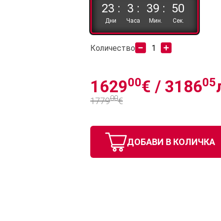
23 :
3 :
39 :
49
Дни
Часа
Мин.
Сек.
Количество
00
05
1629
€ /
3186
00
1779
€
ДОБАВИ В КОЛИЧКА