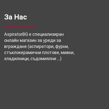
За Нас
AspiratorBG е специализиран
онлайн магазин за уреди за
вграждане (аспиратори, фурни,
стъклокерамични плотове, мивки,
хладилници, съдомиялни …)