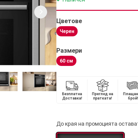
Цветове
Черен
Размери
60 см
Безплатна
Преглед на
Плащан
Доставка!
пратката!
брой!
До края на промоцията остава