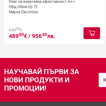
Клас на енергийна ефективност A++
Общ Обем (л) 72
Марка Electrolux
00
549
€
00
40
489
€ /
956
лв.
НАУЧАВАЙ ПЪРВИ ЗА
НОВИ ПРОДУКТИ И
ПРОМОЦИИ!