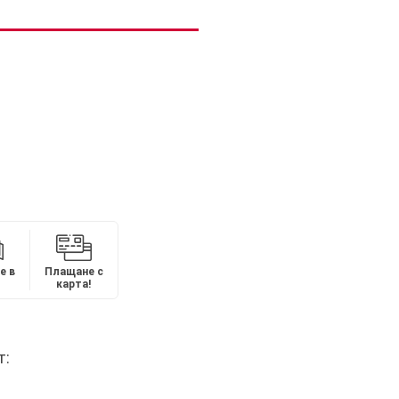
е в
Плащане с
карта!
т: