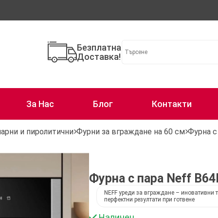
Безплатна
Доставка!
За Нас
Блог
Контакти
парни и пиролитични
Фурни за вграждане на 60 см
Фурна с
Фурна с пара Neff B6
NEFF уреди за вграждане – иновативни т
перфектни резултати при готвене
Наличен