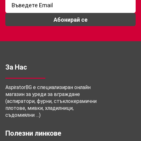
Абонирай се
За Нас
AspiratorBG е специализиран онлайн
магазин за уреди за вграждане
(аспиратори, фурни, стъклокерамични
плотове, мивки, хладилници,
съдомиялни …)
Полезни линкове