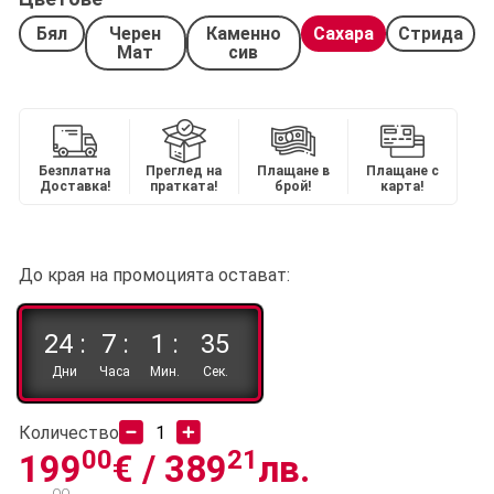
Бял
Черен
Каменно
Сахара
Стрида
Мат
сив
Безплатна
Преглед на
Плащане в
Плащане с
Доставка!
пратката!
брой!
карта!
До края на промоцията остават:
24 :
7 :
1 :
35
Дни
Часа
Мин.
Сек.
Количество
00
21
199
€ /
389
лв.