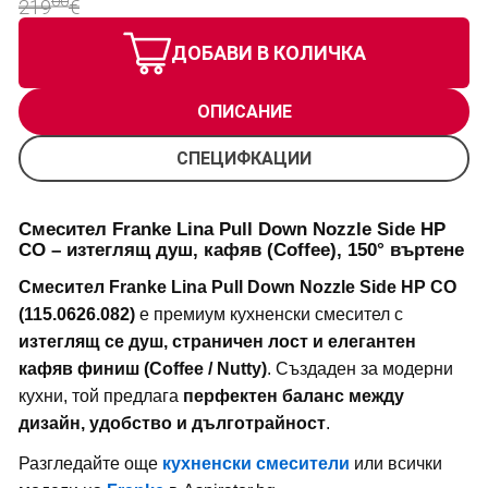
00
219
€
ДОБАВИ В КОЛИЧКА
ОПИСАНИЕ
СПЕЦИФКАЦИИ
Смесител Franke Lina Pull Down Nozzle Side HP
CO – изтеглящ душ, кафяв (Coffee), 150° въртене
Смесител Franke Lina Pull Down Nozzle Side HP CO
(115.0626.082)
е премиум кухненски смесител с
изтеглящ се душ, страничен лост и елегантен
кафяв финиш (Coffee / Nutty)
. Създаден за модерни
кухни, той предлага
перфектен баланс между
дизайн, удобство и дълготрайност
.
Разгледайте още
кухненски смесители
или всички