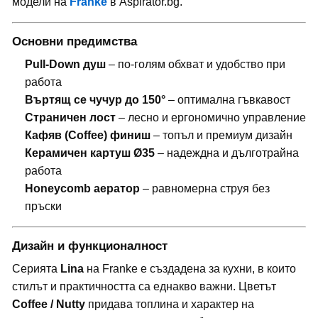
модели на
Franke
в Aspirator.bg.
Основни предимства
Pull-Down душ
– по-голям обхват и удобство при
работа
Въртящ се чучур до 150°
– оптимална гъвкавост
Страничен лост
– лесно и ергономично управление
Кафяв (Coffee) финиш
– топъл и премиум дизайн
Керамичен картуш Ø35
– надеждна и дълготрайна
работа
Honeycomb аератор
– равномерна струя без
пръски
Дизайн и функционалност
Серията
Lina
на Franke е създадена за кухни, в които
стилът и практичността са еднакво важни. Цветът
Coffee / Nutty
придава топлина и характер на