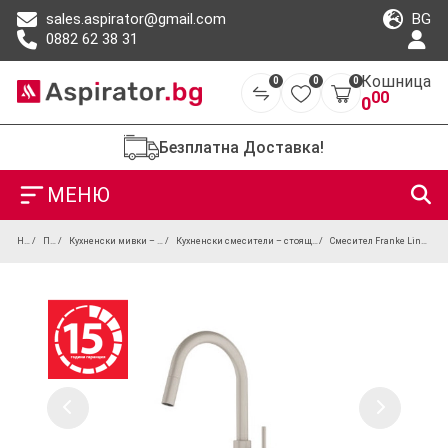
BG
sales.aspirator@gmail.com
0882 62 38 31
Кошница
0
0
0
00
0
Безплатна Доставка!
МЕНЮ
Начало
Продукти
Кухненски мивки – гранитни, инокс и под плот
Кухненски смесители – стоящи, изтеглящи се и дизайнерски модели
Смесител Franke Lina Pull Down Nozzle Side HP CO