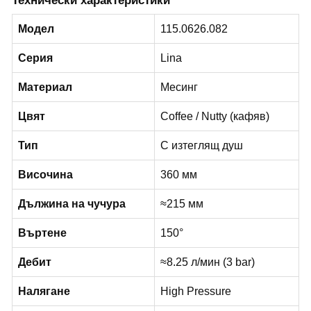
Модел
115.0626.082
Серия
Lina
Материал
Месинг
Цвят
Coffee / Nutty (кафяв)
Тип
С изтеглящ душ
Височина
360 мм
Дължина на чучура
≈215 мм
Въртене
150°
Дебит
≈8.25 л/мин (3 bar)
Налягане
High Pressure