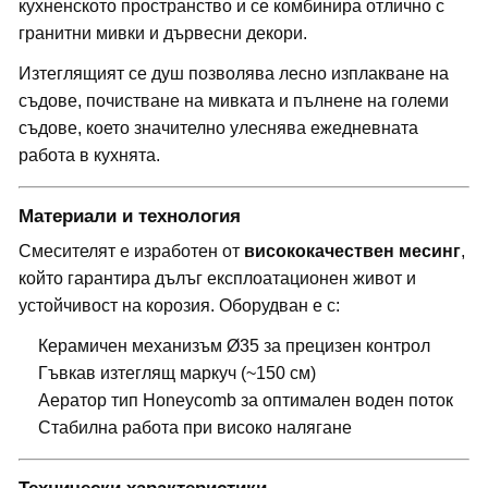
кухненското пространство и се комбинира отлично с
гранитни мивки и дървесни декори.
Изтеглящият се душ позволява лесно изплакване на
съдове, почистване на мивката и пълнене на големи
съдове, което значително улеснява ежедневната
работа в кухнята.
Материали и технология
Смесителят е изработен от
висококачествен месинг
,
който гарантира дълъг експлоатационен живот и
устойчивост на корозия. Оборудван е с:
Керамичен механизъм Ø35 за прецизен контрол
Гъвкав изтеглящ маркуч (~150 см)
Аератор тип Honeycomb за оптимален воден поток
Стабилна работа при високо налягане
Технически характеристики