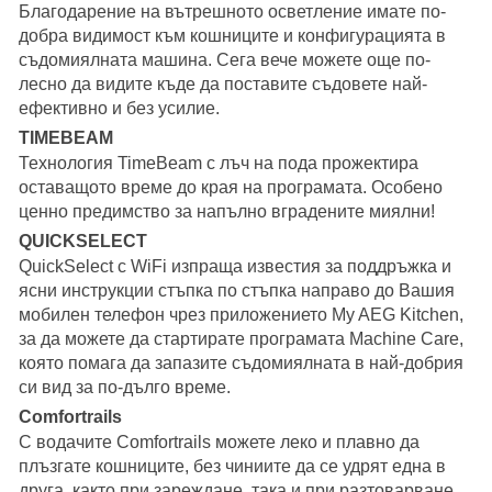
Благодарение на вътрешното осветление имате по-
добра видимост към кошниците и конфигурацията в
съдомиялната машина. Сега вече можете още по-
лесно да видите къде да поставите съдовете най-
ефективно и без усилие.
TIMEBEAM
Технология TimeBeam с лъч на пода прожектира
оставащото време до края на програмата. Особено
ценно предимство за напълно вградените миялни!
QUICKSELECT
QuickSelect с WiFi изпраща известия за поддръжка и
ясни инструкции стъпка по стъпка направо до Вашия
мобилен телефон чрез приложението My AEG Kitchen,
за да можете да стартирате програмата Machine Care,
която помага да запазите съдомиялната в най-добрия
си вид за по-дълго време.
Comfortrails
С водачите Comfortrails можете леко и плавно да
плъзгате кошниците, без чиниите да се удрят една в
друга, както при зареждане, така и при разтоварване