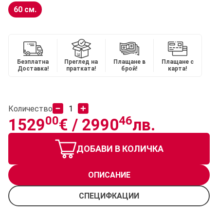
60 см.
Безплатна
Преглед на
Плащане в
Плащане с
Доставка!
пратката!
брой!
карта!
Количество
00
46
1529
€ /
2990
лв.
ДОБАВИ В КОЛИЧКА
ОПИСАНИЕ
СПЕЦИФКАЦИИ