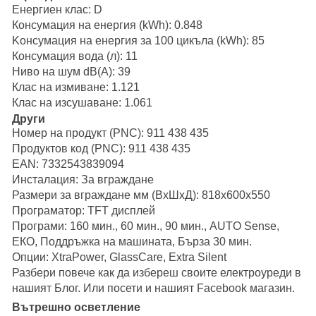
Енергиен клас:
D
Консумация на енергия (kWh):
0.848
Kонсумация на енергия за 100 цикъла (kWh):
85
Консумация вода (л):
11
Ниво на шум dB(A):
39
Клас на измиване:
1.121
Клас на изсушаване:
1.061
Други
Номер на продукт (PNC):
911 438 435
Продуктов код (PNC):
911 438 435
EAN: 7332543839094
Инсталация:
За вграждане
Размери за вграждане мм (ВхШхД):
818x600x550
Програматор:
TFT дисплей
Програми:
160 мин., 60 мин., 90 мин., AUTO Sense,
ЕКО, Поддръжка на машината, Бърза 30 мин.
Опции:
XtraPower, GlassCare, Extra Silent
Разбери повече как да избереш своите електроуреди в
нашият
Блог
. Или посети и нашият
Facebook магазин.
Вътрешно осветление