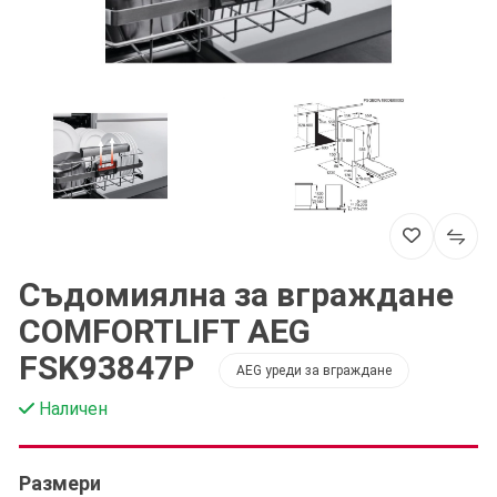
Съдомиялна за вграждане
COMFORTLIFT AEG
FSK93847P
AEG уреди за вграждане
Наличен
Размери