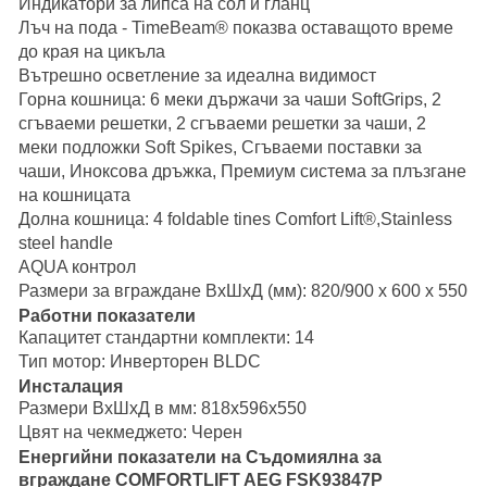
Индикатори за липса на сол и гланц
Лъч на пода - TimeBeam® показва оставащото време
до края на цикъла
Вътрешно осветление за идеална видимост
Горна кошница: 6 меки държачи за чаши SoftGrips, 2
сгъваеми решетки, 2 сгъваеми решетки за чаши, 2
меки подложки Soft Spikes, Сгъваеми поставки за
чаши, Иноксова дръжка, Премиум система за плъзгане
на кошницата
Долна кошница: 4 foldable tines Comfort Lift®,Stainless
steel handle
AQUA контрол
Размери за вграждане ВxШxД (мм): 820/900 x 600 x 550
Работни показатели
Капацитет стандартни комплекти:
14
Тип мотор:
Инверторен BLDC
Инсталация
Размери ВxШxД в мм:
818x596x550
Цвят на чекмеджето:
Черен
Енергийни показатели на Съдомиялна за
вграждане COMFORTLIFT AEG FSK93847P