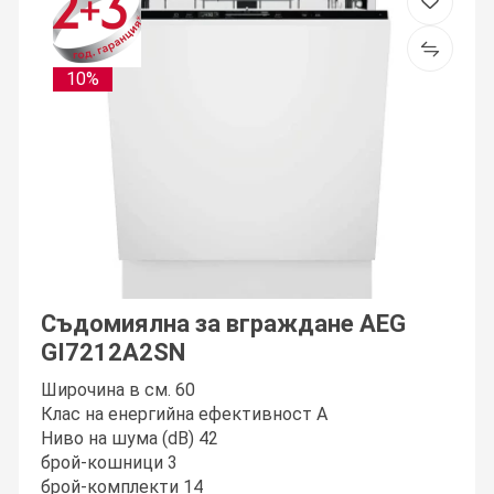
10%
Съдомиялна за вграждане AEG
GI7212A2SN
Широчина в см. 60
Клас на енергийна ефективност A
Ниво на шумa (dB) 42
брой-кошници 3
брой-комплекти 14