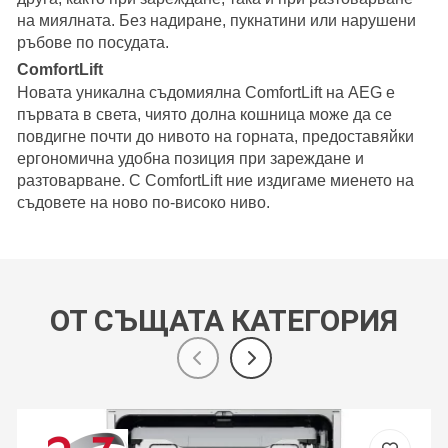
на миялната. Без надиране, пукнатини или нарушени
ръбове по посудата.
ComfortLift
Новата уникална съдомиялна ComfortLift на AEG е
първата в света, чиято долна кошница може да се
повдигне почти до нивото на горната, предоставяйки
ергономична удобна позиция при зареждане и
разтоварване. С ComfortLift ние издигаме миенето на
съдовете на ново по-високо ниво.
ОТ СЪЩАТА КАТЕГОРИЯ