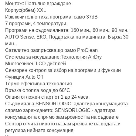
Монтаж: Напълно вграждане
Корпус(обем) XXL
Изключително тиха програма: само 37dB
7 програми, 4 температури
Програми на съдомиялната: 160 мин., 60 мин., 90 мин.,
AUTO Sense, ЕКО, Поддръжка на машината, Бърза 30
мин.
Сателитно разпръскващо рамо ProClean
Система за изсушаване:Технология AirDry
Многоезичен LCD дисплей
Сензорен контрол за избор на програми и функции
Функция Auto Off
Термо ефективна технология
Връзка с топла вода до 60°C
Опция отложен старт от 1 до 24 часа
Съдомиялна SENSORLOGIC: адаптира консумацията
спрямо зареждането:
SENSORLOGIC - адаптира
консумацията спрямо замърсеността на съдовете
Сензор отчита нивото на замърсяване на водата и
регулира нейната консумация