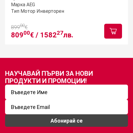
Марка AEG
Тип Мотор Инверторен
00
899
€
00
27
809
€ /
1582
лв.
НАУЧАВАЙ ПЪРВИ ЗА
НОВИ
ПРОДУКТИ И ПРОМОЦИИ!
Абонирай се