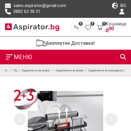
BG
sales.aspirator@gmail.com
0882 62 38 31
Кошница
0
0
0
00
0
Безплатна Доставка!
МЕНЮ
Начало
Продукти
Съдомиялни за вграждане и свободностоящи
Съдомиялни за вграждане за модерна кухня
Съдомиялна за вграждане COMFORTLIFT AEG FSK93847P