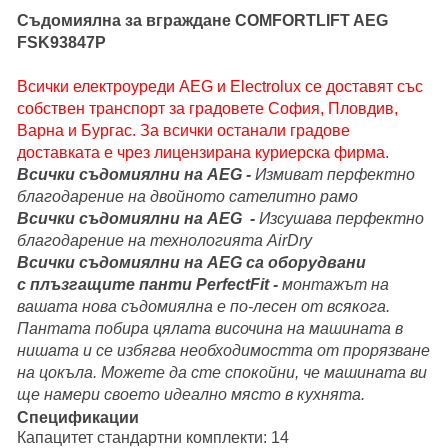
Съдомиялна за вграждане COMFORTLIFT
AEG
FSK93847P
Всички електроуреди AEG и Electrolux се доставят със
собствен транспорт за градовете София, Пловдив,
Варна и Бургас. За всички останали градове
доставката е чрез лицензирана куриерска фирма.
Всички съдомиялни на AEG -
Измиват перфектно
благодарение на двойното сателитно рамо
Всички съдомиялни на AEG
-
Изсушава перфектно
благодарение на технологията AirDry
Всички съдомиялни на AEG са оборудвани
с
плъзгащите панти PerfectFit -
монтажът на
вашата нова съдомиялна е по-лесен от всякога.
Пантата побира цялата височина на машината в
нишата и се избягва необходимостта от прорязване
на цокъла. Можете да сте спокойни, че машината ви
ще намери своето идеално място в кухнята.
Спецификации
Капацитет стандартни комплекти: 14