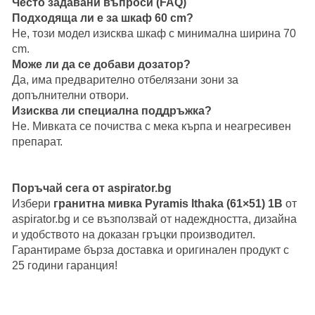
Често задавани въпроси (FAQ)
Подходяща ли е за шкаф 60 cm?
Не, този модел изисква шкаф с минимална ширина 70
cm.
Може ли да се добави дозатор?
Да, има предварително отбелязани зони за
допълнителни отвори.
Изисква ли специална поддръжка?
Не. Мивката се почиства с мека кърпа и неагресивен
препарат.
Поръчай сега от aspirator.bg
Избери
гранитна мивка Pyramis Ithaka (61×51) 1B
от
aspirator.bg
и се възползвай от надеждността, дизайна
и удобството на доказан гръцки производител.
Гарантираме бърза доставка и оригинален продукт с
25 години гаранция!