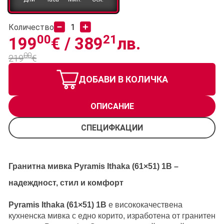
Количество
00
21
199
€ /
389
лв.
00
219
€
ДОБАВИ В КОЛИЧКА
ОПИСАНИЕ
СПЕЦИФКАЦИИ
Гранитна мивка Pyramis Ithaka (61×51) 1B –
надеждност, стил и комфорт
Pyramis Ithaka (61×51) 1B
е висококачествена
кухненска мивка с едно корито, изработена от гранитен