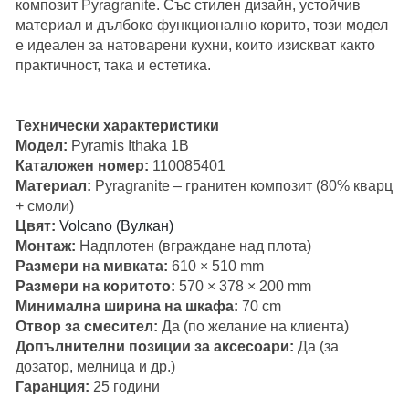
композит Pyragranite. Със стилен дизайн, устойчив
материал и дълбоко функционално корито, този модел
е идеален за натоварени кухни, които изискват както
практичност, така и естетика.
Технически характеристики
Модел:
Pyramis Ithaka 1B
Каталожен номер:
110085401
Материал:
Pyragranite – гранитен композит (80% кварц
+ смоли)
Цвят:
Volcano (Вулкан)
Монтаж:
Надплотен (вграждане над плота)
Размери на мивката:
610 × 510 mm
Размери на коритото:
570 × 378 × 200 mm
Минимална ширина на шкафа:
70 cm
Отвор за смесител:
Да (по желание на клиента)
Допълнителни позиции за аксесоари:
Да (за
дозатор, мелница и др.)
Гаранция:
25 години