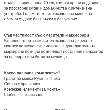
шкаф с ширина поне 70 cm, което я прави подходяща
за просторни кухни и домакинства с интензивна
употреба. Голямото корито позволява миене на
обемни съдове без пръски и без усилие.
Съвместимост със смесители и аксесоари
Вграден отвор за смесител позволява директен
монтаж на
кухненски смесител
, а допълнителните
маркирани позиции позволяват поставяне на дозатор
за препарат или бутон за мелница.
Какво включва комплектът?
Гранитна мивка Pyramis Ithaka
Сифон с преливник
Крепежни елементи за монтаж
Шаблон за изрязване