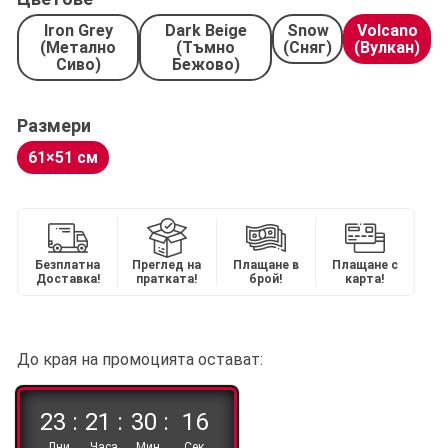
Iron Grey
Dark Beige
Snow
Volcano
(Метално
(Тъмно
(Сняг)
(Вулкан)
Сиво)
Бежово)
Размери
61×51 см
Безплатна
Преглед на
Плащане в
Плащане с
Доставка!
пратката!
брой!
карта!
До края на промоцията остават:
23 :
21 :
30 :
16
Дни
Часа
Мин.
Сек.