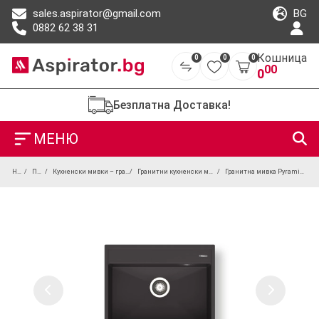
BG
sales.aspirator@gmail.com
0882 62 38 31
Кошница
0
0
0
00
0
Безплатна Доставка!
МЕНЮ
Начало
Продукти
Кухненски мивки – гранитни, инокс и под плот
Гранитни кухненски мивки (композитни мивки)
Гранитна мивка Pyramis Ithaka (61×51) 1B Volcano