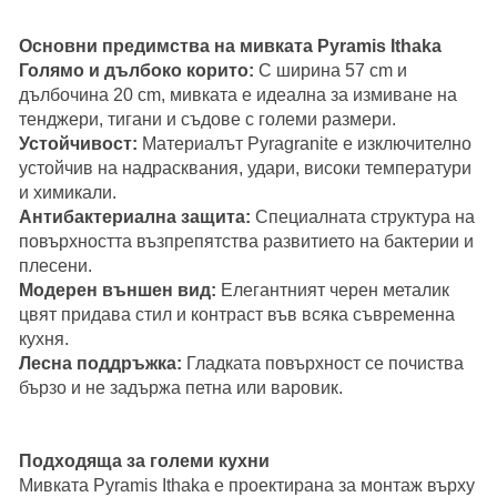
Основни предимства на мивката Pyramis Ithaka
Голямо и дълбоко корито:
С ширина 57 cm и
дълбочина 20 cm, мивката е идеална за измиване на
тенджери, тигани и съдове с големи размери.
Устойчивост:
Материалът Pyragranite е изключително
устойчив на надрасквания, удари, високи температури
и химикали.
Антибактериална защита:
Специалната структура на
повърхността възпрепятства развитието на бактерии и
плесени.
Модерен външен вид:
Елегантният черен металик
цвят придава стил и контраст във всяка съвременна
кухня.
Лесна поддръжка:
Гладката повърхност се почиства
бързо и не задържа петна или варовик.
Подходяща за големи кухни
Мивката Pyramis Ithaka е проектирана за монтаж върху