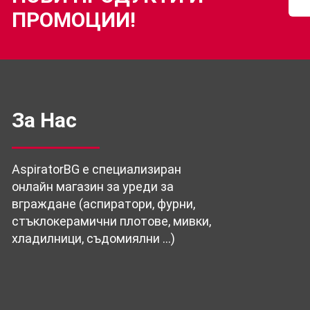
ПРОМОЦИИ!
За Нас
AspiratorBG е специализиран
онлайн магазин за уреди за
вграждане (аспиратори, фурни,
стъклокерамични плотове, мивки,
хладилници, съдомиялни …)