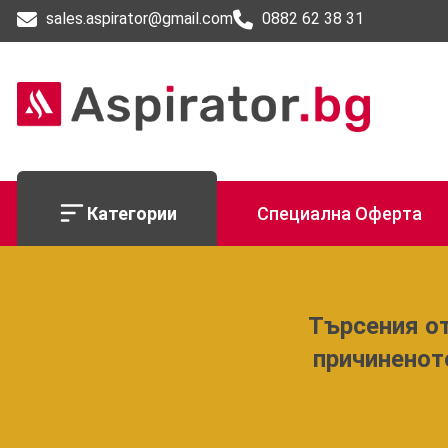
sales.aspirator@gmail.com
0882 62 38 31
Категории
Специална Оферта
Търсения от
причиненот