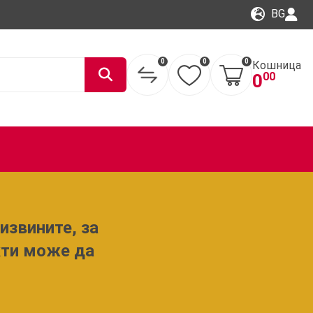
BG
0
0
0
Кошница
00
0
извините, за
кти може да