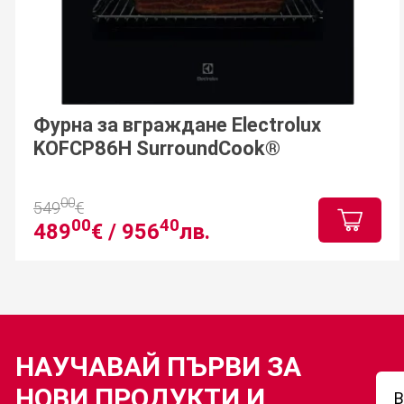
Фурна за вграждане Electrolux
KOFCP86H SurroundCook®
00
549
€
00
40
489
€ /
956
лв.
НАУЧАВАЙ ПЪРВИ ЗА
НОВИ ПРОДУКТИ И