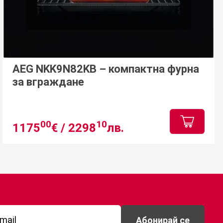
AEG NKK9N82KB – компактна фурна
за вграждане
00
10
1175
€ /
2298
лв.
Абонирай се