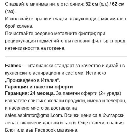
Спазвайте минималните отстояния:
52 см
(ел.) /
62 см
(газ).
Използвайте прави и гладки въздуховоди с минимален
брой колена.
Почиствайте редовно металните филтри; при
рециркулация подменяйте въгленовия филтър според
интензивността на готвене.
Falmec
— италиански стандарт за качество и дизайн в
кухненските аспирационни системи. Истинско
„Произведено в Италия“.
Гаранция и пакетни оферти
Гаранция: 24 месеца.
За пакетни оферти (2+ уреда)
изпратете списък с желани продукти, имена и телефон,
и населено място за доставка на
sales.aspirator@gmail.com
. Всички цени са в български
лева с включени данъци и такси. Още съвети в нашия
Блог
или във
Facebook магазина
.