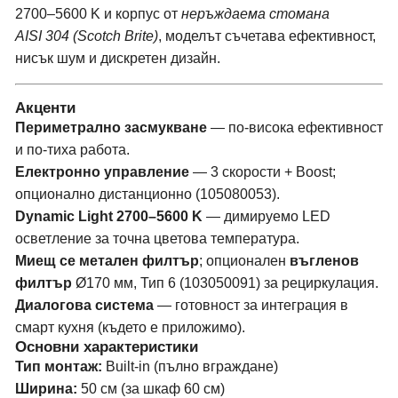
2700–5600 K и корпус от
неръждаема стомана
AISI 304 (Scotch Brite)
, моделът съчетава ефективност,
нисък шум и дискретен дизайн.
Акценти
Периметрално засмукване
— по-висока ефективност
и по-тиха работа.
Електронно управление
— 3 скорости + Boost;
опционално дистанционно (105080053).
Dynamic Light 2700–5600 K
— димируемо LED
осветление за точна цветова температура.
Миещ се метален филтър
; опционален
въгленов
филтър
Ø170 мм, Тип 6 (103050091) за рециркулация.
Диалогова система
— готовност за интеграция в
смарт кухня (където е приложимо).
Основни характеристики
Тип монтаж:
Built-in (пълно вграждане)
Ширина:
50 см (за шкаф 60 см)