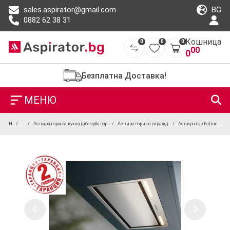
BG
sales.aspirator@gmail.com
0882 62 38 31
Кошница
0
0
0
00
0
Безплатна Доставка!
МЕНЮ
Начало
Продукти
Аспиратори за кухня (абсорбатори) – вградени, телескопични и островни модели
Аспиратори за вграждане (вградени абсорбатори за кухня)
Аспиратор Falmec Gruppo Incasso Plus 50 Inox