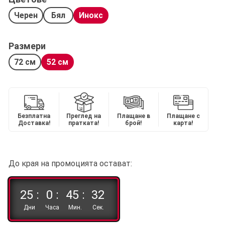
Черен
Бял
Инокс
Размери
72 см
52 см
Безплатна
Преглед на
Плащане в
Плащане с
Доставка!
пратката!
брой!
карта!
До края на промоцията остават:
25 :
0 :
45 :
32
Дни
Часа
Мин.
Сек.