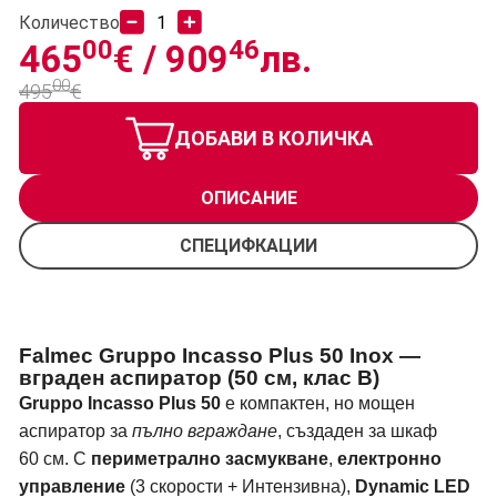
Количество
00
46
465
€ /
909
лв.
00
495
€
ДОБАВИ В КОЛИЧКА
ОПИСАНИЕ
СПЕЦИФКАЦИИ
Falmec Gruppo Incasso Plus 50 Inox —
вграден аспиратор (50 см, клас B)
Gruppo Incasso Plus 50
е компактен, но мощен
аспиратор за
пълно вграждане
, създаден за шкаф
60 см. С
периметрално засмукване
,
електронно
управление
(3 скорости + Интензивна),
Dynamic LED