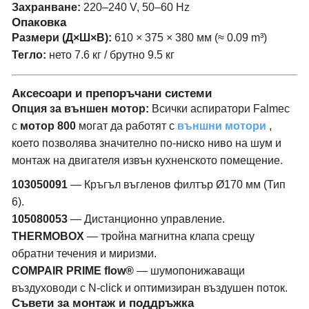
Захранване:
220–240 V, 50–60 Hz
Опаковка
Размери (Д×Ш×В):
610 × 375 × 380 мм (≈ 0.09 m³)
Тегло:
нето 7.6 кг / брутно 9.5 кг
Аксесоари и препоръчани системи
Опция за външен мотор:
Всички аспиратори Falmec
с
мотор 800
могат да работят с
външни мотори
,
което позволява значително по-ниско ниво на шум и
монтаж на двигателя извън кухненското помещение.
103050091
— Кръгъл въгленов филтър Ø170 мм (Тип
6).
105080053
— Дистанционно управление.
THERMOBOX
— тройна магнитна клапа срещу
обратни течения и миризми.
COMPAIR PRIME flow®
— шумопонижаващи
въздуховоди с N-click и оптимизиран въздушен поток.
Съвети за монтаж и поддръжка