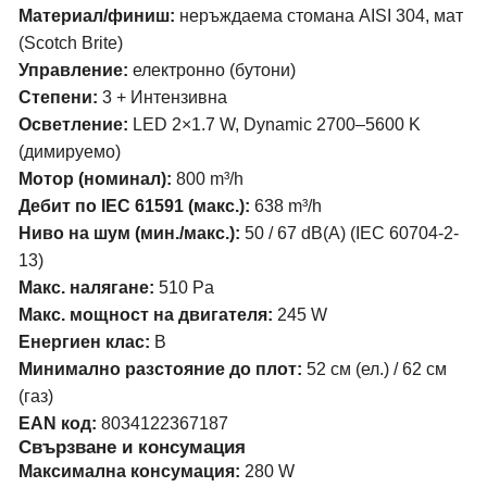
Материал/финиш:
неръждаема стомана AISI 304, мат
(Scotch Brite)
Управление:
електронно (бутони)
Степени:
3 + Интензивна
Осветление:
LED 2×1.7 W, Dynamic 2700–5600 K
(димируемо)
Мотор (номинал):
800 m³/h
Дебит по IEC 61591 (макс.):
638 m³/h
Ниво на шум (мин./макс.):
50 / 67 dB(A) (IEC 60704-2-
13)
Макс. налягане:
510 Pa
Макс. мощност на двигателя:
245 W
Енергиен клас:
B
Минимално разстояние до плот:
52 см (ел.) / 62 см
(газ)
EAN код:
8034122367187
Свързване и консумация
Максимална консумация:
280 W