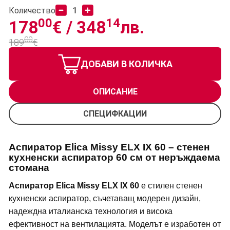
Количество
00
14
178
€ /
348
лв.
00
189
€
ДОБАВИ В КОЛИЧКА
ОПИСАНИЕ
СПЕЦИФКАЦИИ
Аспиратор Elica Missy ELX IX 60 – стенен
кухненски аспиратор 60 см от неръждаема
стомана
Аспиратор Elica Missy ELX IX 60
е стилен стенен
кухненски аспиратор, съчетаващ модерен дизайн,
надеждна италианска технология и висока
ефективност на вентилацията. Моделът е изработен от