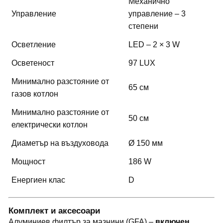
Механично
Управление
управление – 3
степени
Осветление
LED – 2 × 3 W
Осветеност
97 LUX
Минимално разстояние от
65 см
газов котлон
Минимално разстояние от
50 см
електрически котлон
Диаметър на въздуховода
Ø 150 мм
Мощност
186 W
Енергиен клас
D
Комплект и аксесоари
Алуминиев филтър за мазнини (GFA) –
включен