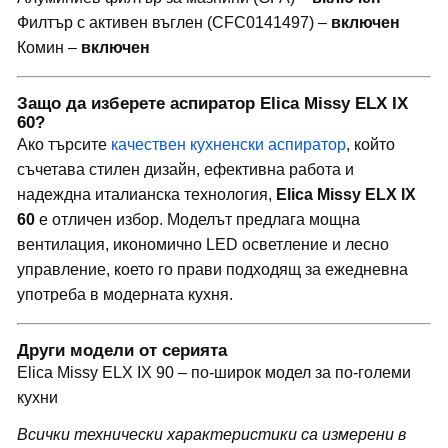
Филтър с активен въглен (CFC0141497) –
включен
Комин –
включен
Защо да изберете аспиратор Elica Missy ELX IX
60?
Ако търсите
качествен кухненски аспиратор
, който
съчетава стилен дизайн, ефективна работа и
надеждна италианска технология,
Elica Missy ELX IX
60
е отличен избор. Моделът предлага мощна
вентилация, икономично LED осветление и лесно
управление, което го прави подходящ за ежедневна
употреба в модерната кухня.
Други модели от серията
Elica Missy ELX IX 90 – по-широк модел за по-големи
кухни
Всички технически характеристики са измерени в