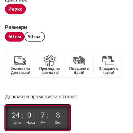
Инокс
Размери
60 см
90 см.
Безплатна
Преглед на
Плащане в
Плащане с
Доставка!
пратката!
брой!
карта!
До края на промоцията остават:
24 :
0 :
7 :
7
Дни
Часа
Мин.
Сек.