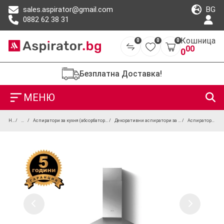
BG
sales.aspirator@gmail.com
0882 62 38 31
Кошница
0
0
0
00
0
Безплатна Доставка!
МЕНЮ
Начало
Продукти
Аспиратори за кухня (абсорбатори) – вградени, телескопични и островни модели
Декоративни аспиратори за стенен монтаж (дизайнерски абсорбатори)
Аспиратор Elica Missy ELX IX 60