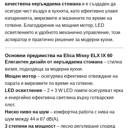
качествена неръждаема стомана
и е създаден да
осигури чист въздух в кухнята, като ефективно улавя
изпаренията, миризмите и мазнините по време на
готвене. Благодарение на мощния мотор, LED
осветлението и удобното механично управление, този
аспиратор е практично решение за модерни кухни.
Основни предимства на Elica Missy ELX IX 60
Елегантен дизайн от неръждаема стомана
– стилна
визия, подходяща за модерни кухни.
Мощен мотор
– осигурява ефективно отвеждане на
парата и миризмите по време на готвене.
LED осветление
– 2 × 3 W LED лампи осигуряват ярка
и енергийно ефективна светлина върху готварския
плот.
Ниско ниво на шум
– комфортна работа с нива на
шум между 44 и 67 dB(A).
3 степени на мощност
– лесно регулиране според