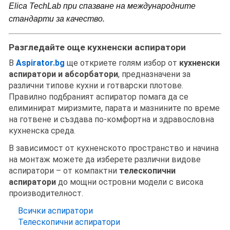
Elica TechLab при спазване на международните
стандарти за качество.
Разгледайте още кухненски аспиратори
В
Aspirator.bg
ще откриете голям избор от
кухненски
аспиратори и абсорбатори
, предназначени за
различни типове кухни и готварски плотове.
Правилно подбраният аспиратор помага да се
елиминират миризмите, парата и мазнините по време
на готвене и създава по-комфортна и здравословна
кухненска среда.
В зависимост от кухненското пространство и начина
на монтаж можете да изберете различни видове
аспиратори – от компактни
телескопични
аспиратори
до мощни островни модели с висока
производителност.
Всички аспиратори
Телескопични аспиратори