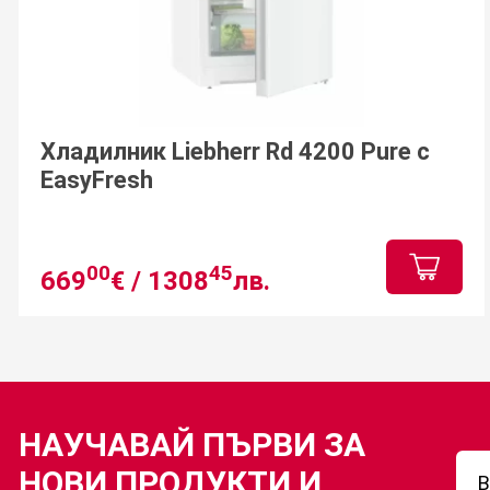
Хладилник Liebherr Rd 4200 Pure с
EasyFresh
00
45
669
€ /
1308
лв.
НАУЧАВАЙ ПЪРВИ ЗА
НОВИ ПРОДУКТИ И