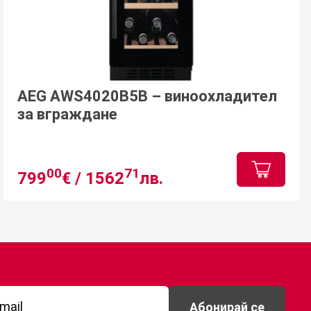
AEG AWS4020B5B – виноохладител
за вграждане
00
71
799
€ /
1562
лв.
Абонирай се