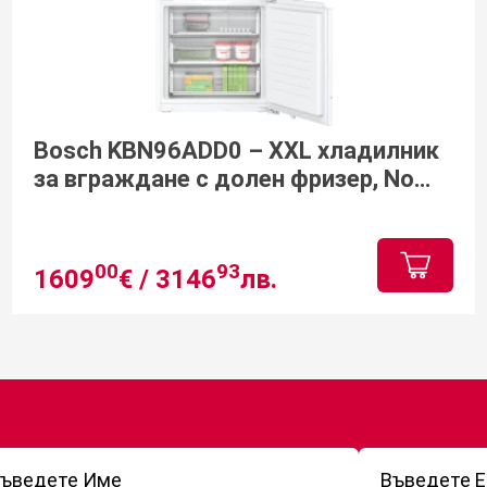
Bosch KBN96ADD0 – XXL хладилник
за вграждане с долен фризер, No
Frost и VitaFresh
00
93
1609
€ /
3146
лв.