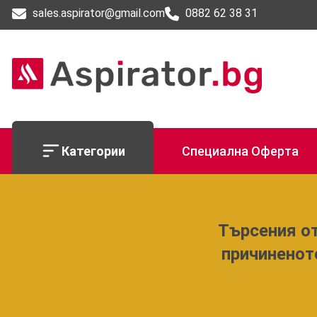
sales.aspirator@gmail.com
0882 62 38 31
Категории
Специална Оферта
Търсения от
причиненот