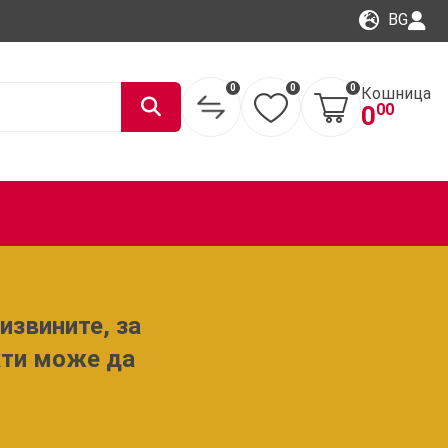
BG
0
0
0
Кошница
00
0
извините, за
кти може да