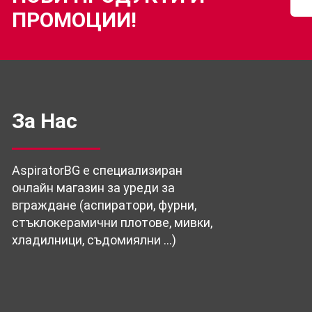
ПРОМОЦИИ!
За Нас
AspiratorBG е специализиран
онлайн магазин за уреди за
вграждане (аспиратори, фурни,
стъклокерамични плотове, мивки,
хладилници, съдомиялни …)