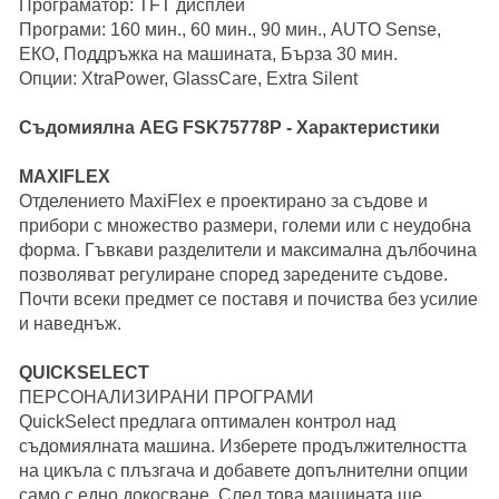
Програматор: TFT дисплей
Програми: 160 мин., 60 мин., 90 мин., AUTO Sense,
ЕКО, Поддръжка на машината, Бърза 30 мин.
Опции: XtraPower, GlassCare, Extra Silent
Съдомиялна AEG FSK75778P - Характеристики
MAXIFLEX
Отделението MaxiFlex е проектирано за съдове и
прибори с множество размери, големи или с неудобна
форма. Гъвкави разделители и максимална дълбочина
позволяват регулиране според заредените съдове.
Почти всеки предмет се поставя и почиства без усилие
и наведнъж.
QUICKSELECT
ПЕРСОНАЛИЗИРАНИ ПРОГРАМИ
QuickSelect предлага оптимален контрол над
съдомиялната машина. Изберете продължителността
на цикъла с плъзгача и добавете допълнителни опции
само с едно докосване. След това машината ще