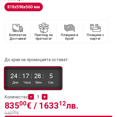
818x596x560 мм
Безплатна
Преглед на
Плащане в
Плащане с
Доставка!
пратката!
брой!
карта!
До края на промоцията остават:
24 :
17 :
28 :
5
Дни
Часа
Мин.
Сек.
Количество
00
12
835
€ /
1633
лв.
00
945
€