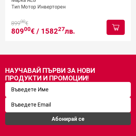
Марка AEG
Тип Мотор Инверторен
00
899
€
00
27
809
€ /
1582
лв.
НАУЧАВАЙ ПЪРВИ ЗА
НОВИ
ПРОДУКТИ И ПРОМОЦИИ!
Абонирай се