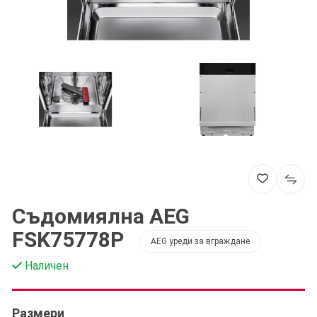
Съдомиялна AEG
FSK75778P
AEG уреди за вграждане
Наличен
Размери