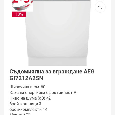
10%
Съдомиялна за вграждане AEG
GI7212A2SN
Широчина в см. 60
Клас на енергийна ефективност A
Ниво на шумa (dB) 42
брой-кошници 3
брой-комплекти 14