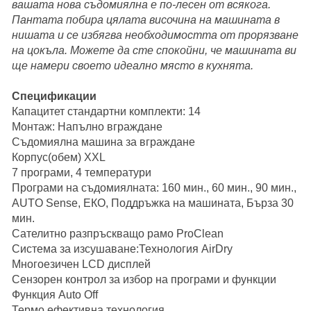
вашата нова съдомиялна е по-лесен от всякога.
Пантата побира цялата височина на машината в
нишата и се избягва необходимостта от прорязване
на цокъла. Можете да сте спокойни, че машината ви
ще намери своето идеално място в кухнята.
Спецификации
Капацитет стандартни комплекти: 14
Монтаж: Напълно вграждане
Съдомиялна машина за вграждане
Корпус(обем) XXL
7 програми, 4 температури
Програми на съдомиялната: 160 мин., 60 мин., 90 мин.,
AUTO Sense, ЕКО, Поддръжка на машината, Бърза 30
мин.
Сателитно разпръскващо рамо ProClean
Система за изсушаване:Технология AirDry
Многоезичен LCD дисплей
Сензорен контрол за избор на програми и функции
Функция Auto Off
Термо ефективна технология