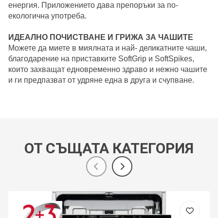
енергия. Приложението дава препоръки за по-
екологична употреба.
ИДЕАЛНО ПОЧИСТВАНЕ И ГРИЖА ЗА ЧАШИТЕ
Можете да миете в миялната и най- деликатните чаши,
благодарение на приставките SoftGrip и SoftSpikes,
които захващат едновременно здраво и нежно чашите
и ги предпазват от удряне една в друга и счупване.
ОТ СЪЩАТА КАТЕГОРИЯ