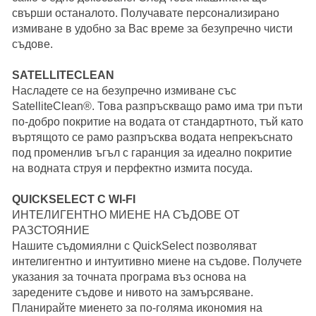
свърши останалото. Получавате персонализирано
измиване в удобно за Вас време за безупречно чисти
съдове.
SATELLITECLEAN
Насладете се на безупречно измиване със
SatelliteClean®. Това разпръскващо рамо има три пъти
по-добро покритие на водата от стандартното, тъй като
въртящото се рамо разпръсква водата непрекъснато
под променлив ъгъл с гаранция за идеално покритие
на водната струя и перфектно измита посуда.
QUICKSELECT С WI-FI
ИНТЕЛИГЕНТНО МИЕНЕ НА СЪДОВЕ ОТ
РАЗСТОЯНИЕ
Нашите съдомиялни с QuickSelect позволяват
интелигентно и интуитивно миене на съдове. Получете
указания за точната програма въз основа на
заредените съдове и нивото на замърсяване.
Планирайте миенето за по-голяма икономия на