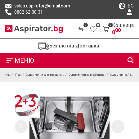
BG
sales.aspirator@gmail.com
0882 62 38 31
Кошница
0
0
0
00
0
Безплатна Доставка!
МЕНЮ
Начало
Продукти
Съдомиялни за вграждане и свободностоящи
Съдомиялни за вграждане за модерна кухня
Съдомиялна AEG FSK75778P