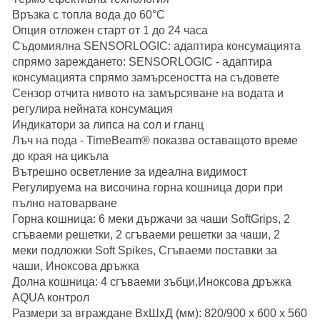
Връзка с топла вода до 60°C
Опция отложен старт от 1 до 24 часа
Съдомиялна SENSORLOGIC: адаптира консумацията
спрямо зареждането: SENSORLOGIC - адаптира
консумацията спрямо замърсеността на съдовете
Сензор отчита нивото на замърсяване на водата и
регулира нейната консумация
Индикатори за липса на сол и гланц
Лъч на пода - TimeBeam® показва оставащото време
до края на цикъла
Вътрешно осветление за идеална видимост
Регулируема на височина горна кошница дори при
пълно натоварване
Горна кошница: 6 меки държачи за чаши SoftGrips, 2
сгъваеми решетки, 2 сгъваеми решетки за чаши, 2
меки подложки Soft Spikes, Сгъваеми поставки за
чаши, Иноксова дръжка
Долна кошница: 4 сгъваеми зъбци,Иноксова дръжка
AQUA контрол
Размери за вграждане ВxШxД (мм): 820/900 x 600 x 560