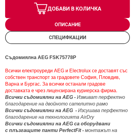
ДОБАВИ В КОЛИЧКА
ОПИСАНИЕ
СПЕЦИФКАЦИИ
Съдомиялна AEG FSK75778P
Всички електроуреди AEG и Electrolux се доставят със
собствен транспорт за градовете София, Пловдив,
Варна и Бургас. За всички останали градове
доставката е чрез лицензирана куриерска фирма.
Всички съдомиялни на AEG -
Измиват перфектно
благодарение на двойното сателитно рамо
Всички съдомиялни на AEG
-
Изсушава перфектно
благодарение на технологията AirDry
Всички съдомиялни на AEG са оборудвани
с
плъзгащите панти PerfectFit -
монтажът на