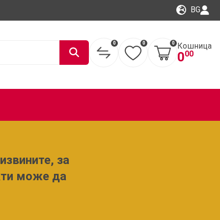
BG
0
0
0
Кошница
00
0
извините, за
кти може да