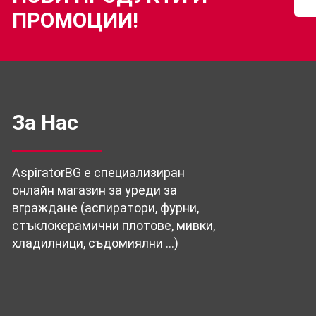
ПРОМОЦИИ!
За Нас
AspiratorBG е специализиран
онлайн магазин за уреди за
вграждане (аспиратори, фурни,
стъклокерамични плотове, мивки,
хладилници, съдомиялни …)