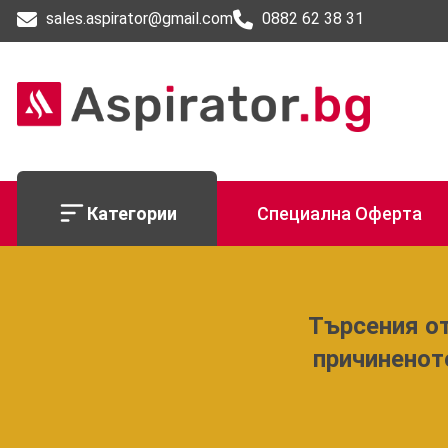
sales.aspirator@gmail.com
0882 62 38 31
Категории
Специална Оферта
Търсения от
причиненот