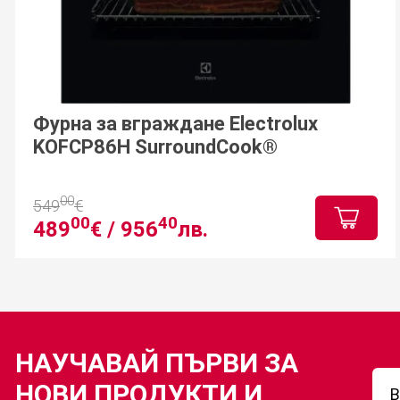
Фурна за вграждане Electrolux
KOFCP86H SurroundCook®
00
549
€
00
40
489
€ /
956
лв.
НАУЧАВАЙ ПЪРВИ ЗА
НОВИ ПРОДУКТИ И