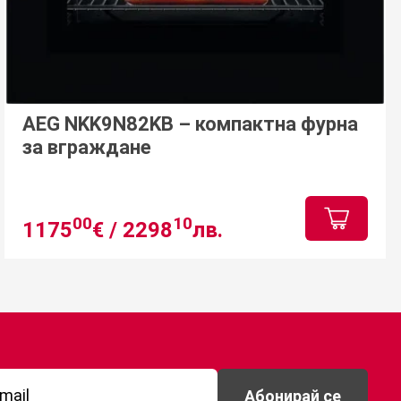
AEG NKK9N82KB – компактна фурна
за вграждане
00
10
1175
€ /
2298
лв.
Абонирай се