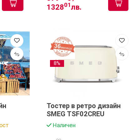
01
1328
лв.
8%
йн
Тостер в ретро дизайн
SMEG TSF02CREU
ост
Наличен