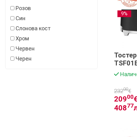
Розов
9%
Син
Слонова кост
Хром
Червен
Тосте
Черен
TSF01
Налич
00
232
€
00
209
€
77
408