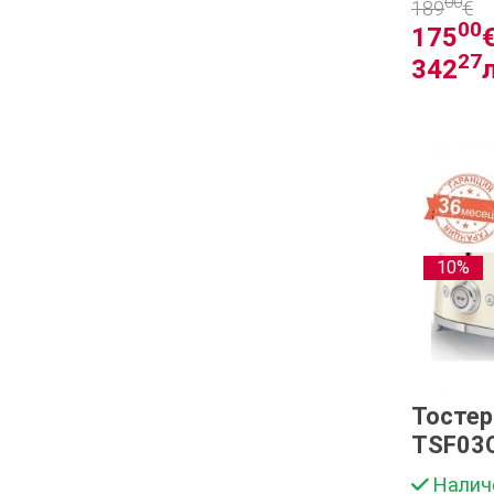
00
189
€
00
175
€
27
342
10%
Тосте
TSF03
Налич