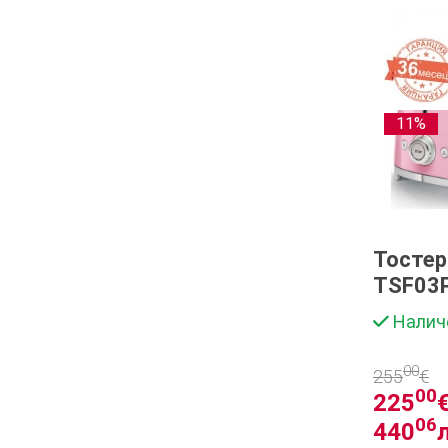
11%
Тосте
TSF03
Налич
00
255
€
00
225
€
06
440