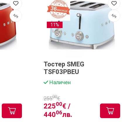
11%
Тостер SMEG
TSF03PBEU
Наличен
00
255
€
00
225
€ /
06
440
лв.