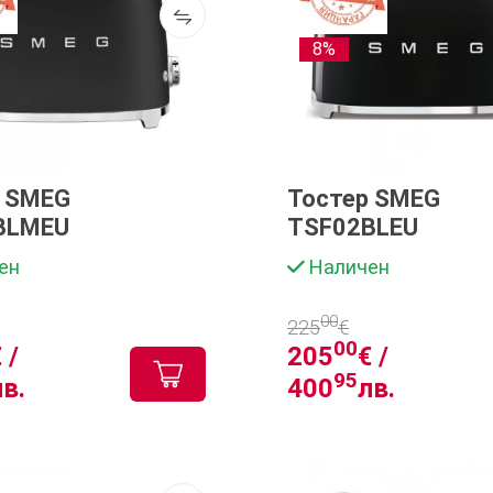
8%
р SMEG
Тостер SMEG
BLMEU
TSF02BLEU
ен
Наличен
00
225
€
00
 /
205
€ /
95
лв.
400
лв.