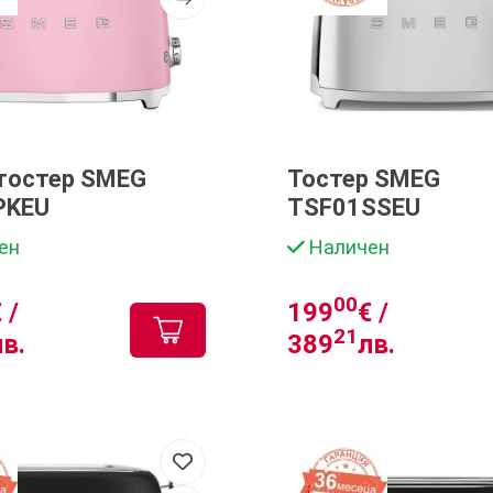
тостер SMEG
Тостер SMEG
PKEU
TSF01SSEU
ен
Наличен
00
 /
199
€ /
21
лв.
389
лв.