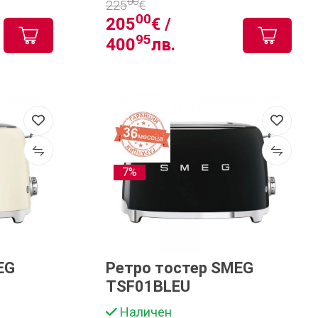
00
225
€
00
205
€ /
95
400
лв.
7%
EG
Ретро тостер SMEG
TSF01BLEU
Наличен