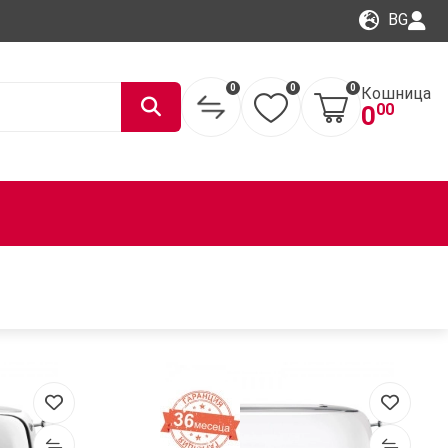
BG
0
0
0
Кошница
00
0