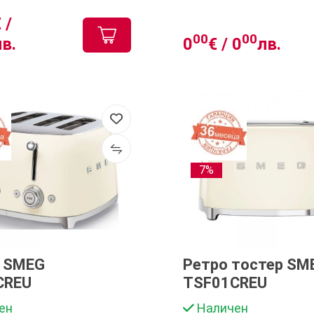
 /
00
00
лв.
0
€ /
0
лв.
7%
р SMEG
Ретро тостер SM
CREU
TSF01CREU
ен
Наличен