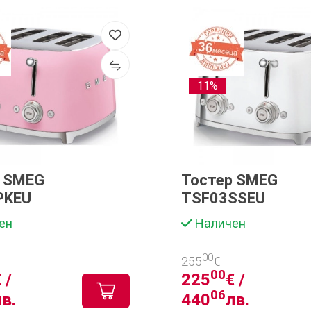
11%
р SMEG
Тостер SMEG
PKEU
TSF03SSEU
ен
Наличен
00
255
€
00
 /
225
€ /
06
лв.
440
лв.