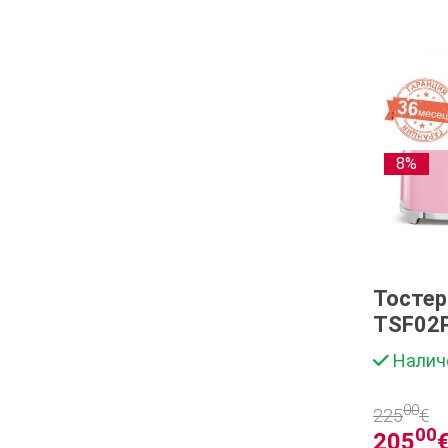
8%
Тосте
TSF02
Налич
00
225
€
00
205
€