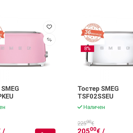
8%
р SMEG
Тостер SMEG
PKEU
TSF02SSEU
ен
Наличен
00
225
€
00
 /
205
€ /