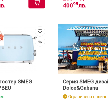
95
лв.
400
лв.
тостер SMEG
Серия SMEG диза
PBEU
Dolce&Gabana
ен
Ограничена наличн