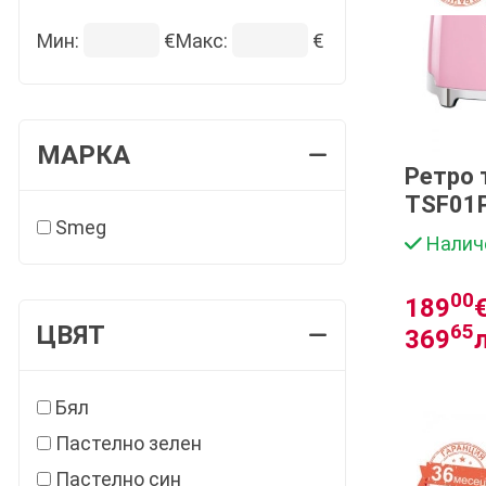
Мин:
€
Макс:
€
МАРКА
Ретро 
TSF01
Smeg
Налич
00
189
€
65
ЦВЯТ
369
Бял
Пастелно зелен
Пастелно син