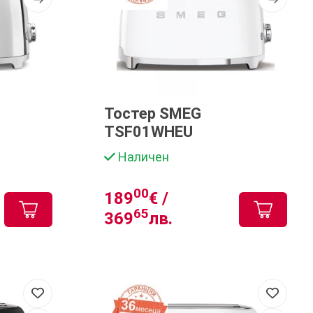
Тостер SMEG
TSF01WHEU
Наличен
00
189
€ /
65
369
лв.