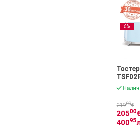
6%
Тосте
TSF02
Налич
00
219
€
00
205
€
95
400