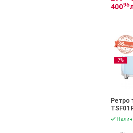
95
400
7%
Ретро 
TSF01
Налич