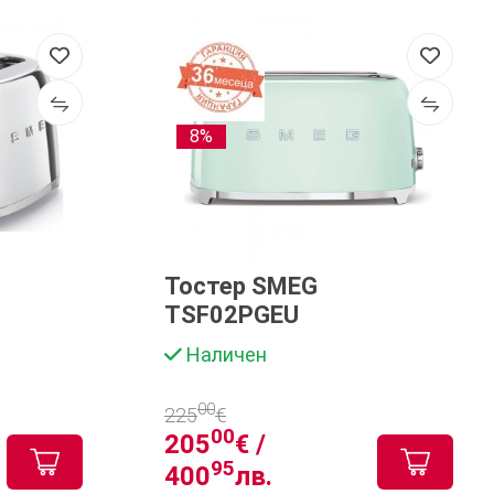
8%
Тостер SMEG
TSF02PGEU
Наличен
00
225
€
00
205
€ /
95
400
лв.