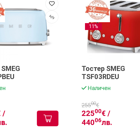
11%
р SMEG
Тостер SMEG
PBEU
TSF03RDEU
ен
Наличен
00
255
€
00
 /
225
€ /
06
лв.
440
лв.