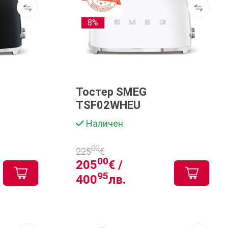
8%
Тостер SMEG
TSF02WHEU
Наличен
00
225
€
00
205
€ /
95
400
лв.