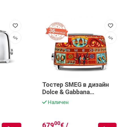
Тостер SMEG в дизайн
Dolce & Gabbana
TSF01DGEU
Наличен
00
679
€ /