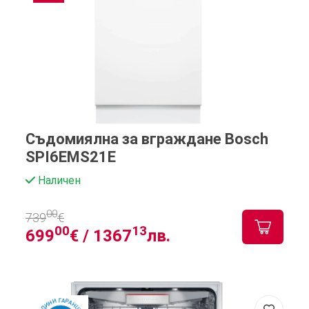
Съдомиялна за вграждане Bosch
SPI6EMS21E
Наличен
00
739
€
00
13
699
€ /
1367
лв.