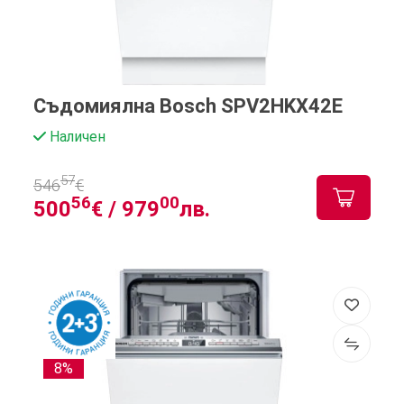
Съдомиялна Bosch SPV2HKX42E
Наличен
57
546
€
56
00
500
€ /
979
лв.
8%