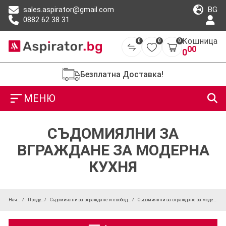
BG
sales.aspirator@gmail.com
0882 62 38 31
Кошница
0
0
0
00
0
Безплатна Доставка!
МЕНЮ
СЪДОМИЯЛНИ ЗА
ВГРАЖДАНЕ ЗА МОДЕРНА
КУХНЯ
Начало
Продукти
Съдомиялни за вграждане и свободностоящи
Съдомиялни за вграждане за модерна кухня