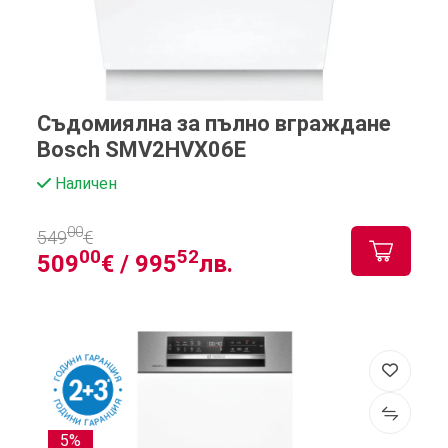
Съдомиялна за пълно вграждане
Bosch SMV2HVX06E
Наличен
00
549
€
00
52
509
€ /
995
лв.
5%