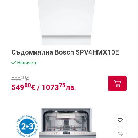
Съдомиялна Bosch SPV4HMX10E
Наличен
00
599
€
00
75
549
€ /
1073
лв.