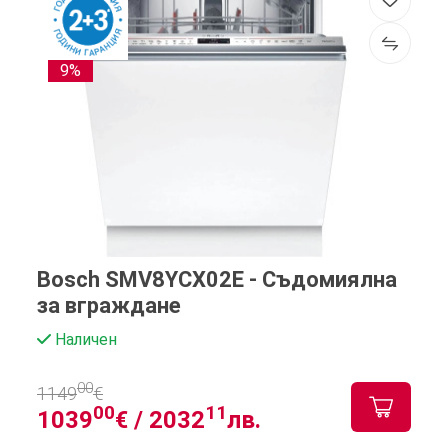
9%
Bosch SMV8YCX02E - Съдомиялна
за вграждане
Наличен
00
1149
€
00
11
1039
€ /
2032
лв.