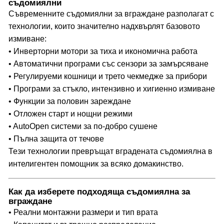
съдомиялни
Съвременните съдомиялни за вграждане разполагат с
технологии, които значително надхвърлят базовото
измиване:
• Инверторни мотори за тиха и икономична работа
• Автоматични програми със сензори за замърсяване
• Регулируеми кошници и трето чекмедже за прибори
• Програми за стъкло, интензивно и хигиенно измиване
• Функции за половин зареждане
• Отложен старт и нощни режими
• AutoOpen системи за по-добро сушене
• Пълна защита от течове
Тези технологии превръщат вградената съдомиялна в
интелигентен помощник за всяко домакинство.
Как да изберете подходяща съдомиялна за
вграждане
• Реални монтажни размери и тип врата