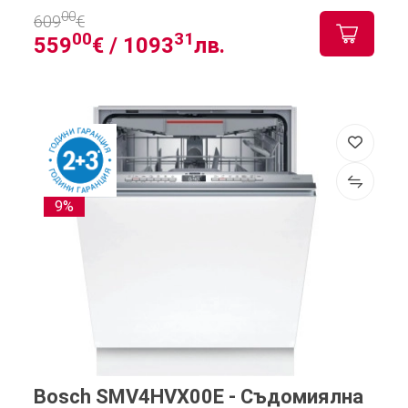
00
609
€
00
31
559
€ /
1093
лв.
9%
Bosch SMV4HVX00E - Съдомиялна