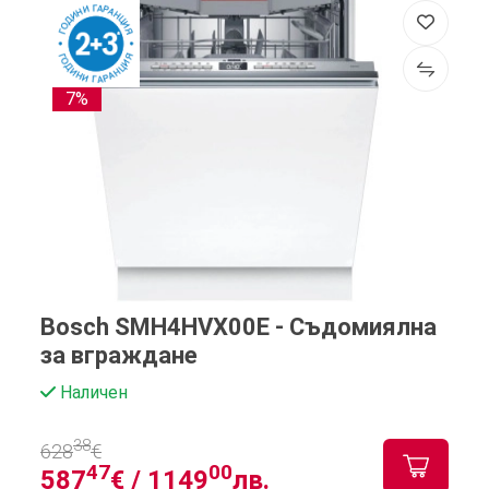
7%
Bosch SMH4HVX00E - Съдомиялна
за вграждане
Наличен
38
628
€
47
00
587
€ /
1149
лв.