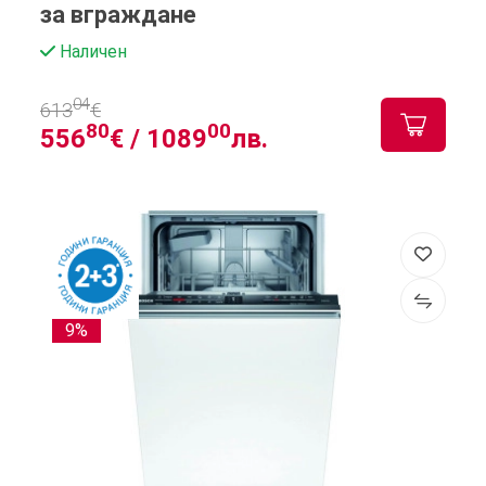
за вграждане
Наличен
04
613
€
80
00
556
€ /
1089
лв.
9%