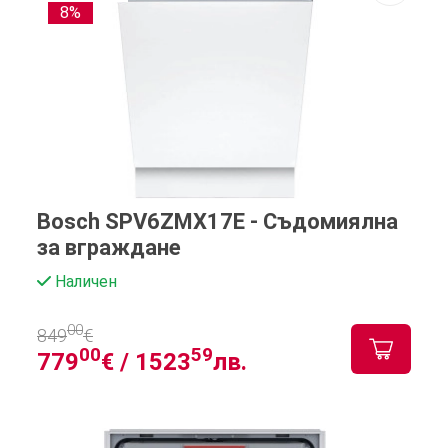
8%
Bosch SPV6ZMX17E - Съдомиялна
за вграждане
Наличен
00
849
€
00
59
779
€ /
1523
лв.