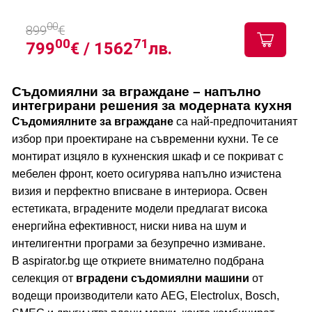
00
899
€
00
71
799
€ /
1562
лв.
Съдомиялни за вграждане – напълно
интегрирани решения за модерната кухня
Съдомиялните за вграждане
са най-предпочитаният
избор при проектиране на съвременни кухни. Те се
монтират изцяло в кухненския шкаф и се покриват с
мебелен фронт, което осигурява напълно изчистена
визия и перфектно вписване в интериора. Освен
естетиката, вградените модели предлагат висока
енергийна ефективност, ниски нива на шум и
интелигентни програми за безупречно измиване.
В aspirator.bg ще откриете внимателно подбрана
селекция от
вградени съдомиялни машини
от
водещи производители като
AEG
,
Electrolux
,
Bosch
,