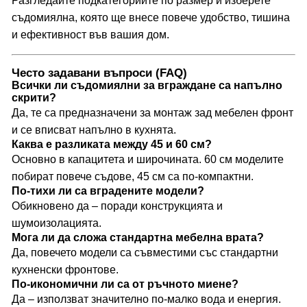
Разгледайте подкатегориите по размер и изберете
съдомиялна, която ще внесе повече удобство, тишина
и ефективност във вашия дом.
Често задавани въпроси (FAQ)
Всички ли съдомиялни за вграждане са напълно
скрити?
Да, те са предназначени за монтаж зад мебелен фронт
и се вписват напълно в кухнята.
Каква е разликата между 45 и 60 см?
Основно в капацитета и широчината. 60 см моделите
побират повече съдове, 45 см са по-компактни.
По-тихи ли са вградените модели?
Обикновено да – поради конструкцията и
шумоизолацията.
Мога ли да сложа стандартна мебелна врата?
Да, повечето модели са съвместими със стандартни
кухненски фронтове.
По-икономични ли са от ръчното миене?
Да – използват значително по-малко вода и енергия.