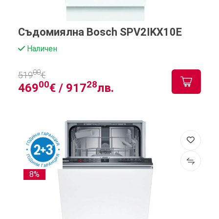
Съдомиялна Bosch SPV2IKX10E
Наличен
00
519
€
00
28
469
€ /
917
лв.
8%